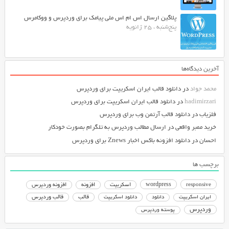
پلاگین ارسال اس ام اس ملی پیامک برای وردپرس و ووکامرس
پنج‌شنبه ، 25 ژانویه
آخرین دیدگاه‌ها
محمد جواد
در
دانلود قالب ایران اسکریپت برای وردپرس
hadimirzari
در
دانلود قالب ایران اسکریپت برای وردپرس
فلزیاب
در
دانلود قالب آرتمن وب برای وردپرس
خرید ممبر واقعی
در
ارسال مطالب وردپرس به تلگرام بصورت خودکار
احسان
در
دانلود افزونه باکس اخبار Znews برای وردپرس
برچسب ها
responsive
wordpress
اسکریپت
افزونه
افزونه وردپرس
دانلود اسکریپت
قالب
قالب وردپرس
ایران اسکریپت
دانلود
وردپرس
پوسته وردپرس