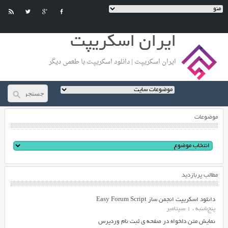
ایران اسکریپت
ایران اسکریپت | دانلود اسکریپت با طعمی دیگر
موضوعات
مطالب پربازدید
دانلود اسکریپت انجمن ساز Easy Forum Script
پنج‌شنبه ، 1 سپتامبر
نمایش متن دلخواه در صفحه ی ثبت نام وردپرس