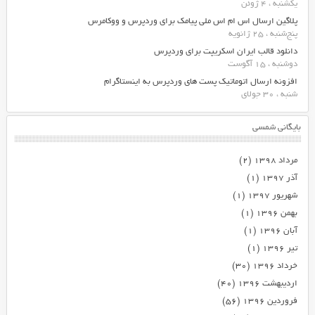
یکشنبه ، 4 ژوئن
پلاگین ارسال اس ام اس ملی پیامک برای وردپرس و ووکامرس
پنج‌شنبه ، 25 ژانویه
دانلود قالب ایران اسکریپت برای وردپرس
دوشنبه ، 15 آگوست
افزونه ارسال اتوماتیک پست های وردپرس به اینستاگرام
شنبه ، 30 جولای
بایگانی شمسی
مرداد ۱۳۹۸
(۲)
آذر ۱۳۹۷
(۱)
شهریور ۱۳۹۷
(۱)
بهمن ۱۳۹۶
(۱)
آبان ۱۳۹۶
(۱)
تیر ۱۳۹۶
(۱)
خرداد ۱۳۹۶
(۳۰)
اردیبهشت ۱۳۹۶
(۴۰)
فروردین ۱۳۹۶
(۵۶)