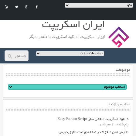
ایران اسکریپت
ایران اسکریپت | دانلود اسکریپت با طعمی دیگر
موضوعات
مطالب پربازدید
دانلود اسکریپت انجمن ساز Easy Forum Script
پنج‌شنبه ، 1 سپتامبر
نمایش متن دلخواه در صفحه ی ثبت نام وردپرس