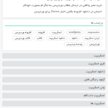
خرید ممبر واقعی
در
ارسال مطالب وردپرس به تلگرام بصورت خودکار
احسان
در
دانلود افزونه باکس اخبار Znews برای وردپرس
برچسب ها
responsive
wordpress
اسکریپت
افزونه
افزونه وردپرس
دانلود اسکریپت
قالب
قالب وردپرس
ایران اسکریپت
دانلود
وردپرس
پوسته وردپرس
اسکریپت
فری اسکریپت
دانلود اسکریپت
آپلود رایگان فایل
وان اسکریپت
اسکریپت دات کام
اسکریپت ها