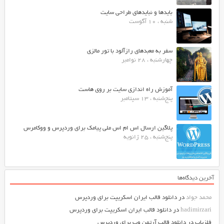
بایدها و نبایدهای طراحی سایت
شنبه ، 10 آگوست
سفر به معبدهای رازآلود با تور مالزی
چهارشنبه ، 28 نوامبر
آموزش راه اندازی سایت بر روی هاست
پنج‌شنبه ، 13 سپتامبر
پلاگین ارسال اس ام اس ملی پیامک برای وردپرس و ووکامرس
پنج‌شنبه ، 25 ژانویه
آخرین دیدگاه‌ها
محمد جواد
در
دانلود قالب ایران اسکریپت برای وردپرس
hadimirzari
در
دانلود قالب ایران اسکریپت برای وردپرس
فلزیاب
در
دانلود قالب آرتمن وب برای وردپرس