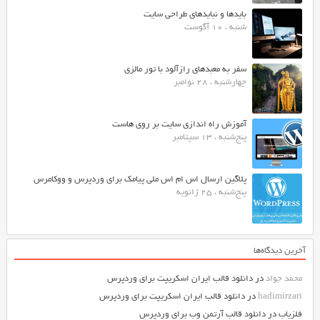
بایدها و نبایدهای طراحی سایت
شنبه ، 10 آگوست
سفر به معبدهای رازآلود با تور مالزی
چهارشنبه ، 28 نوامبر
آموزش راه اندازی سایت بر روی هاست
پنج‌شنبه ، 13 سپتامبر
پلاگین ارسال اس ام اس ملی پیامک برای وردپرس و ووکامرس
پنج‌شنبه ، 25 ژانویه
آخرین دیدگاه‌ها
محمد جواد
در
دانلود قالب ایران اسکریپت برای وردپرس
hadimirzari
در
دانلود قالب ایران اسکریپت برای وردپرس
فلزیاب
در
دانلود قالب آرتمن وب برای وردپرس