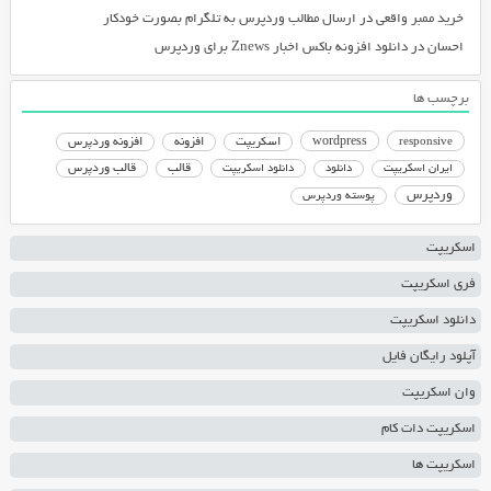
خرید ممبر واقعی
در
ارسال مطالب وردپرس به تلگرام بصورت خودکار
احسان
در
دانلود افزونه باکس اخبار Znews برای وردپرس
برچسب ها
responsive
wordpress
اسکریپت
افزونه
افزونه وردپرس
دانلود اسکریپت
قالب
قالب وردپرس
ایران اسکریپت
دانلود
وردپرس
پوسته وردپرس
اسکریپت
فری اسکریپت
دانلود اسکریپت
آپلود رایگان فایل
وان اسکریپت
اسکریپت دات کام
اسکریپت ها