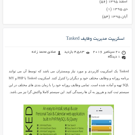
اسفند ۱۳۹۵
(۵۶)
دی ۱۳۹۵
(۱)
آبان ۱۳۹۵
(۵۴)
اسکریپت مدیریت وظایف Tasked
20 سپتامبر 2016
4,583 بازدید
صادق محمد زاده
1 دیدگاه
Tasked یک اسکریپت کاربردی و مورد نیاز وبمستران می باشد که توسط آن می توانند
برنامه روزانه و وظایف مختلف خود و دیگران را کنترل کنند. اسکریپت Tasked با PHP و MY
SQL تهیه و آماده شده است. تمامی وظایف روزانه خود را با زمان بندی های مختلف در این
سیستم ثبت کنید و هرروز به آن ها رسیدگی کنید. این سیستم کاملا واکنش گرا نیز می باشد.