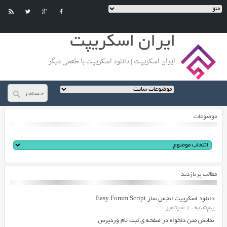
ایران اسکریپت
ایران اسکریپت | دانلود اسکریپت با طعمی دیگر
موضوعات
مطالب پربازدید
دانلود اسکریپت انجمن ساز Easy Forum Script
پنج‌شنبه ، 1 سپتامبر
نمایش متن دلخواه در صفحه ی ثبت نام وردپرس