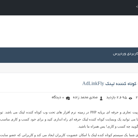
ت
کاربردی وردپرس
 کننده لینک AdLinkFly
2,695 بازدید
صادق محمد زاده
0 دیدگاه
AdLinkFly نام یک اسکریپت تجاری و حرفه ای برپایه PHP در زمینه نرم افزار های تحت وب کوتاه کننده لینک می باشد
یپت AdLinkFly شما می توانید یک وبسایت کوتاه کننده لینک حرفه ای راه اندازی کنید و برای خود کسب و کاری مناسب
 گویید چه کسب و کاری! پس همراه ما باشید.
یپت AdLinkFly برای شما یک سیستم کوتاه کنده لینک با امکان عضویت کاربران ایجاد می کند و کاربرانی که عضو سای