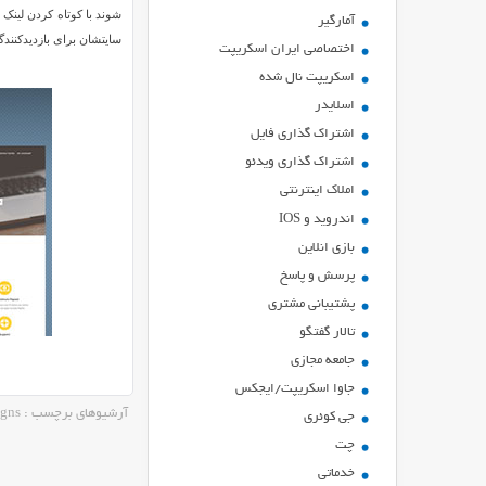
شوند با کوتاه کردن لینک
آمارگیر
سایتشان برای بازدیدکنندگ
اختصاصی ایران اسکریپت
اسکریپت نال شده
اسلایدر
اشتراك گذاري فايل
اشتراک گذاری ویدئو
املاک اینترنتی
اندروید و IOS
بازي انلاين
پرسش و پاسخ
پشتیبانی مشتری
تالار گفتگو
جامعه مجازی
جاوا اسکریپت/ایجکس
آرشیوهای برچسب : campaigns
جی کوئری
چت
خدماتی