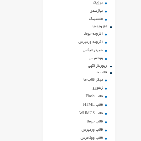
موزیک
نیازمندی
هاستينگ
افزونه ها
افزونه جوملا
افزونه وردپرس
شیرترانیکس
ووکامرس
رپورتاژ آگهی
قالب ها
دیگر قالب ها
زنفورو
قالب Flash
قالب HTML
قالب WHMCS
قالب جوملا
قالب وردپرس
قالب ووکامرس