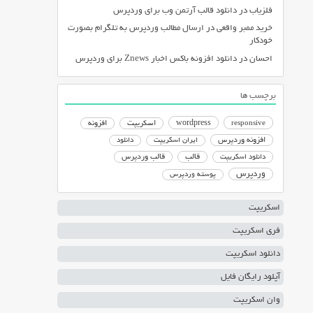
فلزیاب
در
دانلود قالب آرتمن وب برای وردپرس
خرید ممبر واقعی
در
ارسال مطالب وردپرس به تلگرام بصورت
خودکار
احسان
در
دانلود افزونه باکس اخبار Znews برای وردپرس
برچسب ها
responsive
wordpress
اسکریپت
افزونه
افزونه وردپرس
ایران اسکریپت
دانلود
دانلود اسکریپت
قالب
قالب وردپرس
وردپرس
پوسته وردپرس
اسکریپت
فری اسکریپت
دانلود اسکریپت
آپلود رایگان فایل
وان اسکریپت