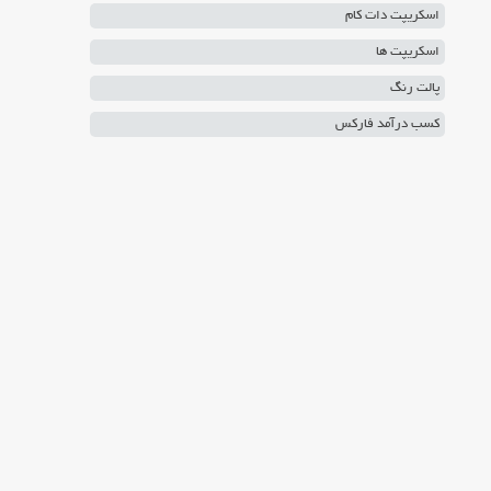
اسکریپت دات کام
اسکریپت ها
پالت رنگ
کسب درآمد فارکس