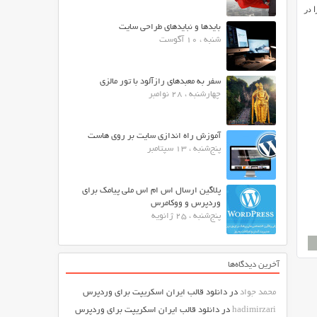
 در
بایدها و نبایدهای طراحی سایت
شنبه ، 10 آگوست
سفر به معبدهای رازآلود با تور مالزی
چهارشنبه ، 28 نوامبر
آموزش راه اندازی سایت بر روی هاست
پنج‌شنبه ، 13 سپتامبر
پلاگین ارسال اس ام اس ملی پیامک برای
وردپرس و ووکامرس
پنج‌شنبه ، 25 ژانویه
آخرین دیدگاه‌ها
محمد جواد
در
دانلود قالب ایران اسکریپت برای وردپرس
hadimirzari
در
دانلود قالب ایران اسکریپت برای وردپرس