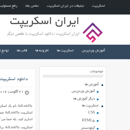
اسکریپت
تبلیغات در ایران اسکریپت
تماس باما
رفع مسئولی
ایران اسکریپت
ایران اسکریپت | دانلود اسکریپت با طعمی دیگر
آموزش وردپرس
اسکریپت ها
افزونه ها
قالب ها
توابع 
موضوعات
دانلود اسکریپت کوتاه
آموزش ها
آموزش وردپرس
21 آگوست 2016
دیگر آموزش ها
اسکریپت ها
اسکر
CSS
اندازی کنید. بله حتما می
HTML5
اسکر
آپلودسنتر