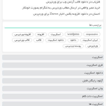
فلزیاب
در
دانلود قالب آرتمن وب برای وردپرس
خرید ممبر واقعی
در
ارسال مطالب وردپرس به تلگرام بصورت خودکار
احسان
در
دانلود افزونه باکس اخبار Znews برای وردپرس
برچسب ها
responsive
wordpress
اسکریپت
افزونه
افزونه وردپرس
دانلود اسکریپت
قالب
قالب وردپرس
ایران اسکریپت
دانلود
وردپرس
پوسته وردپرس
اسکریپت
فری اسکریپت
دانلود اسکریپت
آپلود رایگان فایل
وان اسکریپت
اسکریپت دات کام
اسکریپت ها