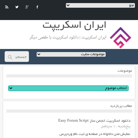
ایران اسکریپت
ایران اسکریپت | دانلود اسکریپت با طعمی دیگر
موضوعات
مطالب پربازدید
دانلود اسکریپت انجمن ساز Easy Forum Script
پنج‌شنبه ، 1 سپتامبر
نمایش متن دلخواه در صفحه ی ثبت نام وردپرس