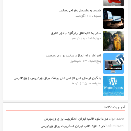
بایدها و نبایدهای طراحی سایت
شنبه ، 10 آگوست
سفر به معبدهای رازآلود با تور مالزی
چهارشنبه ، 28 نوامبر
آموزش راه اندازی سایت بر روی هاست
پنج‌شنبه ، 13 سپتامبر
پلاگین ارسال اس ام اس ملی پیامک برای وردپرس و ووکامرس
پنج‌شنبه ، 25 ژانویه
آخرین دیدگاه‌ها
محمد جواد
در
دانلود قالب ایران اسکریپت برای وردپرس
hadimirzari
در
دانلود قالب ایران اسکریپت برای وردپرس