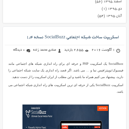
اسفند ۱۳۹۵
(۵۶)
دی ۱۳۹۵
(۱)
آبان ۱۳۹۵
(۵۴)
اسکریپت ساخت شبکه اجتماعی SocialBuzz نسخه ۱٫۴
1 آگوست 2016
2,655 بازدید
صادق محمد زاده
0 دیدگاه
SocialBuzz یک اسکریپت PHP و حرفه ای برای راه اندازی شبکه های اجتماعی مانند
فیسبوک/توییتر/فیس نما و … می باشد. اگر قصد راه اندازی یک سایت شبکه اجتماعی را
دارید، پیشنهاد می کنیم همراه ما باشید و این مطلب از ایران اسکریپت را از دست ندهید.
اسکریپت SocialBuzz یکی از حرفه ای ترین اسکریپت های راه اندازی شبکه اجتماعی می
باشد.