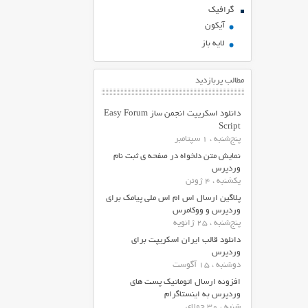
گرافیک
آیکون
لایه باز
مطالب پربازدید
دانلود اسکریپت انجمن ساز Easy Forum
Script
پنج‌شنبه ، 1 سپتامبر
نمایش متن دلخواه در صفحه ی ثبت نام
وردپرس
یکشنبه ، 4 ژوئن
پلاگین ارسال اس ام اس ملی پیامک برای
وردپرس و ووکامرس
پنج‌شنبه ، 25 ژانویه
دانلود قالب ایران اسکریپت برای
وردپرس
دوشنبه ، 15 آگوست
افزونه ارسال اتوماتیک پست های
وردپرس به اینستاگرام
شنبه ، 30 جولای