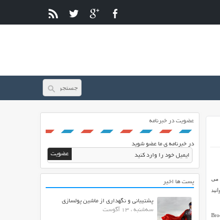
عضویت در خبرنامه
در خبرنامه ی ما عضو شوید
 می
پست ها اخیر
 باشد. پوسته Brooklyn را می توانید
پشتیبانی و نگهداری از ماشین پولسازی
سه‌شنبه ، 13 آگوست
 جذب خود می کند. یکی از زیبایی ها قالب Brooklyn