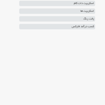
اسکریپت دات کام
اسکریپت ها
پالت رنگ
کسب درآمد فارکس