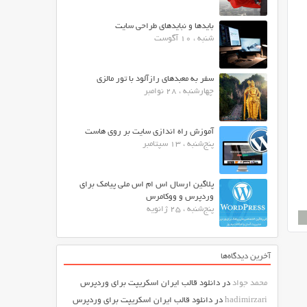
بایدها و نبایدهای طراحی سایت
شنبه ، 10 آگوست
سفر به معبدهای رازآلود با تور مالزی
چهارشنبه ، 28 نوامبر
آموزش راه اندازی سایت بر روی هاست
پنج‌شنبه ، 13 سپتامبر
پلاگین ارسال اس ام اس ملی پیامک برای
وردپرس و ووکامرس
پنج‌شنبه ، 25 ژانویه
آخرین دیدگاه‌ها
محمد جواد
در
دانلود قالب ایران اسکریپت برای وردپرس
hadimirzari
در
دانلود قالب ایران اسکریپت برای وردپرس