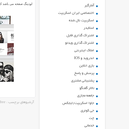
لودینگ صفحه می باشد که
آمارگیر
اختصاصی ایران اسکریپت
اسکریپت نال شده
اسلایدر
اشتراك گذاري فايل
اشتراک گذاری ویدئو
املاک اینترنتی
اندروید و IOS
بازي انلاين
پرسش و پاسخ
پشتیبانی مشتری
تالار گفتگو
جامعه مجازی
آرشیوهای برچسب : Brooklyn free
جاوا اسکریپت/ایجکس
جی کوئری
چت
خدماتی