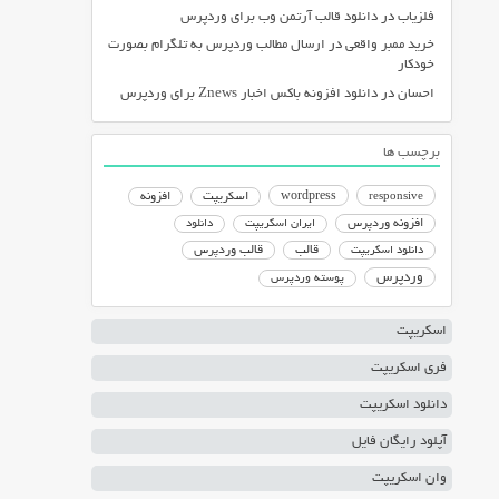
فلزیاب
در
دانلود قالب آرتمن وب برای وردپرس
خرید ممبر واقعی
در
ارسال مطالب وردپرس به تلگرام بصورت
خودکار
احسان
در
دانلود افزونه باکس اخبار Znews برای وردپرس
برچسب ها
responsive
wordpress
اسکریپت
افزونه
افزونه وردپرس
ایران اسکریپت
دانلود
دانلود اسکریپت
قالب
قالب وردپرس
وردپرس
پوسته وردپرس
اسکریپت
فری اسکریپت
دانلود اسکریپت
آپلود رایگان فایل
وان اسکریپت