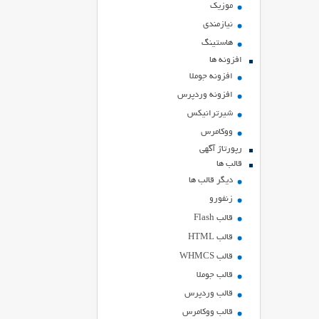
موزیک
نیازمندی
هاستينگ
افزونه ها
افزونه جوملا
افزونه وردپرس
شیرترانیکس
ووکامرس
رپورتاژ آگهی
قالب ها
دیگر قالب ها
زنفورو
قالب Flash
قالب HTML
قالب WHMCS
قالب جوملا
قالب وردپرس
قالب ووکامرس