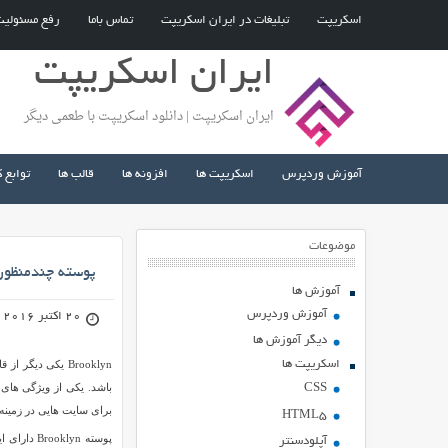
اسکریپت
تبلیغات در ایران اسکریپت
تماس باما
رفع مسئولی
ایران اسکریپت
ایران اسکریپت | دانلود اسکریپت با طعمی دیگر
آموزش وردپرس
اسکریپت ها
افزونه ها
قالب ها
توابع 
موضوعات
پوسته چندمنظوره Brooklyn برای ور
آموزش ها
آموزش وردپرس
20 اکتبر 2016
دیگر آموزش ها
اسکریپت ها
Brooklyn یکی دی
CSS
برای سایت هایی در زمینه
HTML5
آپلودسنتر