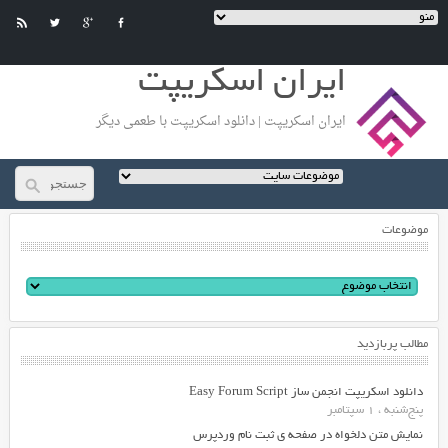
ایران اسکریپت
ایران اسکریپت | دانلود اسکریپت با طعمی دیگر
موضوعات
مطالب پربازدید
دانلود اسکریپت انجمن ساز Easy Forum Script
پنج‌شنبه ، 1 سپتامبر
نمایش متن دلخواه در صفحه ی ثبت نام وردپرس