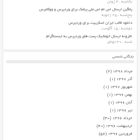
یکشنبه ، 4 ژوئن
پلاگین ارسال اس ام اس ملی پیامک برای وردپرس و ووکامرس
پنج‌شنبه ، 25 ژانویه
دانلود قالب ایران اسکریپت برای وردپرس
دوشنبه ، 15 آگوست
افزونه ارسال اتوماتیک پست های وردپرس به اینستاگرام
شنبه ، 30 جولای
بایگانی شمسی
مرداد ۱۳۹۸
(۲)
آذر ۱۳۹۷
(۱)
شهریور ۱۳۹۷
(۱)
بهمن ۱۳۹۶
(۱)
آبان ۱۳۹۶
(۱)
تیر ۱۳۹۶
(۱)
خرداد ۱۳۹۶
(۳۰)
اردیبهشت ۱۳۹۶
(۴۰)
فروردین ۱۳۹۶
(۵۶)