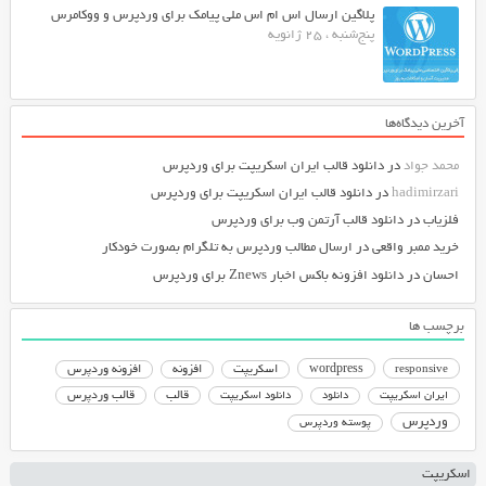
پلاگین ارسال اس ام اس ملی پیامک برای وردپرس و ووکامرس
پنج‌شنبه ، 25 ژانویه
آخرین دیدگاه‌ها
محمد جواد
در
دانلود قالب ایران اسکریپت برای وردپرس
hadimirzari
در
دانلود قالب ایران اسکریپت برای وردپرس
فلزیاب
در
دانلود قالب آرتمن وب برای وردپرس
خرید ممبر واقعی
در
ارسال مطالب وردپرس به تلگرام بصورت خودکار
احسان
در
دانلود افزونه باکس اخبار Znews برای وردپرس
برچسب ها
responsive
wordpress
اسکریپت
افزونه
افزونه وردپرس
دانلود اسکریپت
قالب
قالب وردپرس
ایران اسکریپت
دانلود
وردپرس
پوسته وردپرس
اسکریپت