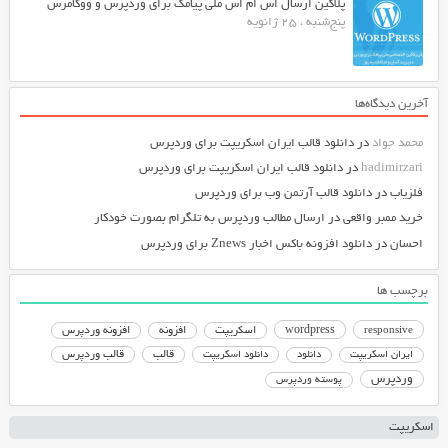
پلاگین ارسال اس ام اس ملی پیامک برای وردپرس و ووکامرس
پنج‌شنبه ، 25 ژانویه
آخرین دیدگاه‌ها
محمد جواد
در
دانلود قالب ایران اسکریپت برای وردپرس
hadimirzari
در
دانلود قالب ایران اسکریپت برای وردپرس
فلزیاب
در
دانلود قالب آرتمن وب برای وردپرس
خرید ممبر واقعی
در
ارسال مطالب وردپرس به تلگرام بصورت خودکار
احسان
در
دانلود افزونه باکس اخبار Znews برای وردپرس
برچسب ها
responsive
wordpress
اسکریپت
افزونه
افزونه وردپرس
دانلود اسکریپت
قالب
قالب وردپرس
ایران اسکریپت
دانلود
وردپرس
پوسته وردپرس
اسکریپت