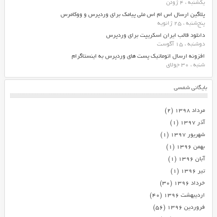
یکشنبه ، 4 ژوئن
پلاگین ارسال اس ام اس ملی پیامک برای وردپرس و ووکامرس
پنج‌شنبه ، 25 ژانویه
دانلود قالب ایران اسکریپت برای وردپرس
دوشنبه ، 15 آگوست
افزونه ارسال اتوماتیک پست های وردپرس به اینستاگرام
شنبه ، 30 جولای
بایگانی شمسی
مرداد ۱۳۹۸
(۲)
آذر ۱۳۹۷
(۱)
شهریور ۱۳۹۷
(۱)
بهمن ۱۳۹۶
(۱)
آبان ۱۳۹۶
(۱)
تیر ۱۳۹۶
(۱)
خرداد ۱۳۹۶
(۳۰)
اردیبهشت ۱۳۹۶
(۴۰)
فروردین ۱۳۹۶
(۵۶)