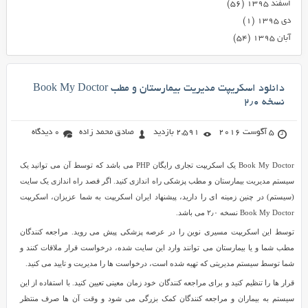
اسفند ۱۳۹۵
(۵۶)
دی ۱۳۹۵
(۱)
آبان ۱۳۹۵
(۵۴)
دانلود اسکریپت مدیریت بیمارستان و مطب Book My Doctor
نسخه ۲٫۰
5 آگوست 2016
2,591 بازدید
صادق محمد زاده
0 دیدگاه
Book My Doctor یک اسکریپت تجاری رایگان PHP می باشد که توسط آن می توانید یک
سیستم مدیریت بیمارستان و مطب پزشکی راه اندازی کنید. اگر قصد راه اندازی یک سایت
(سیستم) در چنین زمینه ای را دارید، پیشنهاد ایران اسکریپت به شما عزیزان، اسکریپت
Book My Doctor نسخه ۲٫۰ می باشد.
توسط این اسکریپت مسیری نوین را در عرصه پزشکی پیش می روید. مراجعه کنندگان
مطب شما و یا بیمارستان می توانند وارد این سایت شده، درخواست قرار ملاقات کنند و
شما توسط سیستم مدیریتی که تهیه شده است، درخواست ها را مدیریت و تایید می کنید.
قرار ها را تنظیم کنید و برای مراجعه کنندگان خود زمان معینی تعیین کنید. با استفاده از این
سیستم به بیماران و مراجعه کنندگان کمک بزرگی می شود و وقت آن ها صرف منتظر