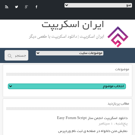
ایران اسکریپت
ایران اسکریپت | دانلود اسکریپت با طعمی دیگر
موضوعات
مطالب پربازدید
دانلود اسکریپت انجمن ساز Easy Forum Script
پنج‌شنبه ، 1 سپتامبر
نمایش متن دلخواه در صفحه ی ثبت نام وردپرس