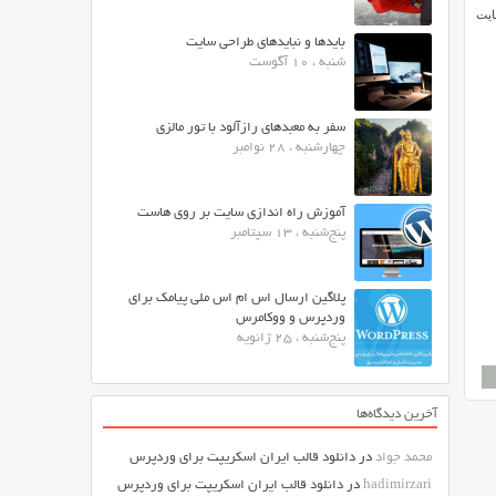
ایت
بایدها و نبایدهای طراحی سایت
شنبه ، 10 آگوست
سفر به معبدهای رازآلود با تور مالزی
چهارشنبه ، 28 نوامبر
آموزش راه اندازی سایت بر روی هاست
پنج‌شنبه ، 13 سپتامبر
پلاگین ارسال اس ام اس ملی پیامک برای
وردپرس و ووکامرس
پنج‌شنبه ، 25 ژانویه
آخرین دیدگاه‌ها
محمد جواد
در
دانلود قالب ایران اسکریپت برای وردپرس
hadimirzari
در
دانلود قالب ایران اسکریپت برای وردپرس