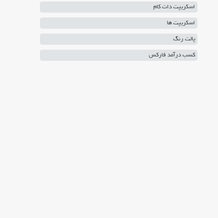
اسکریپت دات کام
اسکریپت ها
پالت رنگ
کسب درآمد فارکس