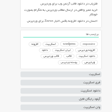
فلزیاب
در
دانلود قالب آرتمن وب برای وردپرس
خرید ممبر واقعی
در
ارسال مطالب وردپرس به تلگرام بصورت
خودکار
احسان
در
دانلود افزونه باکس اخبار Znews برای وردپرس
برچسب ها
responsive
wordpress
اسکریپت
افزونه
افزونه وردپرس
ایران اسکریپت
دانلود
دانلود اسکریپت
قالب
قالب وردپرس
وردپرس
پوسته وردپرس
اسکریپت
فری اسکریپت
دانلود اسکریپت
آپلود رایگان فایل
وان اسکریپت