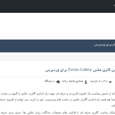
ت
کاربردی وردپرس
Envira Gallery برای وردپرس
2,027 بازدید
صادق محمد زاده
0 دیدگاه
Envi همانطور که از نامش پیداست یک افزونه کاریردی و حرفه ای جهت راه اندازی گالری عکس یا آلبوم در سایت
ا هم قصد راه اندازی گالری عکس در سایت های وردپرسی خود را دارید، می توانید از افزونه حرفه
زونه Envira Gallery امکان ساخت گالری حرفه ای با قابلیت های صفحات جداگانه برای عکس ها، دسته بندی حرفه