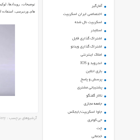
توضیحات، رویدادها، لوک
آمارگیر
های وردپرسی، استفاده از افزونه ra Gallery
اختصاصی ایران اسکریپت
اسکریپت نال شده
اسلایدر
اشتراك گذاري فايل
اشتراک گذاری ویدئو
املاک اینترنتی
اندروید و IOS
بازي انلاين
پرسش و پاسخ
پشتیبانی مشتری
تالار گفتگو
جامعه مجازی
جاوا اسکریپت/ایجکس
آرشیوهای برچسب : best responsive gallery
جی کوئری
چت
خدماتی