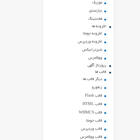
موزیک
نیازمندی
هاستينگ
افزونه ها
افزونه جوملا
افزونه وردپرس
شیرترانیکس
ووکامرس
رپورتاژ آگهی
قالب ها
دیگر قالب ها
زنفورو
قالب Flash
قالب HTML
قالب WHMCS
قالب جوملا
قالب وردپرس
قالب ووکامرس