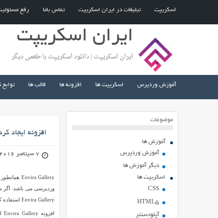
اسکریپت
تبلیغات در ایران اسکریپت
تماس باما
رفع مسئولی
ایران اسکریپت
ایران اسکریپت | دانلود اسکریپت با طعمی دیگر
آموزش وردپرس
اسکریپت ها
افزونه ها
قالب ها
توابع 
موضوعات
افزونه ایجاد کردن گالری عکس 
آموزش ها
آموزش وردپرس
7 سپتامبر 2016
دیگر آموزش ها
اسکریپت ها
ra Gallery
وردپرسی می باشد. اگر شم
CSS
Envira Gallery استفاده کنید.
HTML5
اف
آپلودسنتر