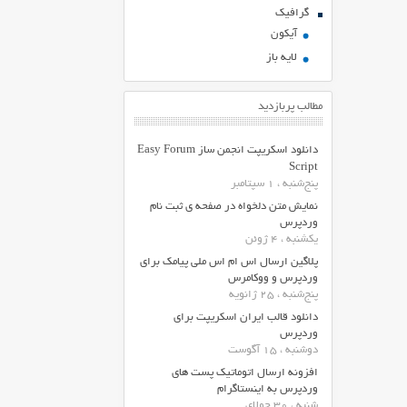
گرافیک
آیکون
لایه باز
مطالب پربازدید
دانلود اسکریپت انجمن ساز Easy Forum
Script
پنج‌شنبه ، 1 سپتامبر
نمایش متن دلخواه در صفحه ی ثبت نام
وردپرس
یکشنبه ، 4 ژوئن
پلاگین ارسال اس ام اس ملی پیامک برای
وردپرس و ووکامرس
پنج‌شنبه ، 25 ژانویه
دانلود قالب ایران اسکریپت برای
وردپرس
دوشنبه ، 15 آگوست
افزونه ارسال اتوماتیک پست های
وردپرس به اینستاگرام
شنبه ، 30 جولای