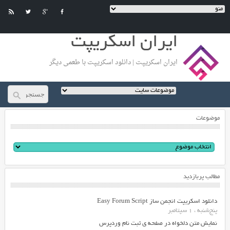
ایران اسکریپت
ایران اسکریپت | دانلود اسکریپت با طعمی دیگر
موضوعات
مطالب پربازدید
دانلود اسکریپت انجمن ساز Easy Forum Script
پنج‌شنبه ، 1 سپتامبر
نمایش متن دلخواه در صفحه ی ثبت نام وردپرس