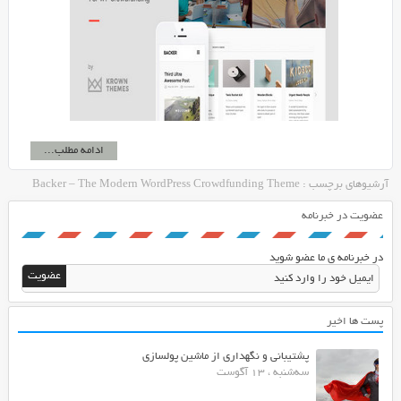
ادامه مطلب...
آرشیوهای برچسب : Backer – The Modern WordPress Crowdfunding Theme
عضویت در خبرنامه
در خبرنامه ی ما عضو شوید
پست ها اخیر
پشتیبانی و نگهداری از ماشین پولسازی
سه‌شنبه ، 13 آگوست