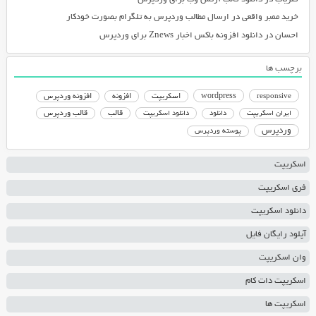
خرید ممبر واقعی
در
ارسال مطالب وردپرس به تلگرام بصورت خودکار
احسان
در
دانلود افزونه باکس اخبار Znews برای وردپرس
برچسب ها
responsive
wordpress
اسکریپت
افزونه
افزونه وردپرس
دانلود اسکریپت
قالب
قالب وردپرس
ایران اسکریپت
دانلود
وردپرس
پوسته وردپرس
اسکریپت
فری اسکریپت
دانلود اسکریپت
آپلود رایگان فایل
وان اسکریپت
اسکریپت دات کام
اسکریپت ها