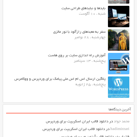
بایدها و نبایدهای طراحی سایت
شنبه ، 10 آگوست
سفر به معبدهای رازآلود با تور مالزی
چهارشنبه ، 28 نوامبر
آموزش راه اندازی سایت بر روی هاست
پنج‌شنبه ، 13 سپتامبر
پلاگین ارسال اس ام اس ملی پیامک برای وردپرس و ووکامرس
پنج‌شنبه ، 25 ژانویه
آخرین دیدگاه‌ها
محمد جواد
در
دانلود قالب ایران اسکریپت برای وردپرس
hadimirzari
در
دانلود قالب ایران اسکریپت برای وردپرس
فلزیاب
در
دانلود قالب آرتمن وب برای وردپرس