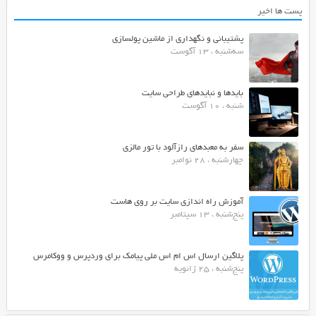
پست ها اخیر
پشتیبانی و نگهداری از ماشین پولسازی
سه‌شنبه ، 13 آگوست
بایدها و نبایدهای طراحی سایت
شنبه ، 10 آگوست
سفر به معبدهای رازآلود با تور مالزی
چهارشنبه ، 28 نوامبر
آموزش راه اندازی سایت بر روی هاست
پنج‌شنبه ، 13 سپتامبر
پلاگین ارسال اس ام اس ملی پیامک برای وردپرس و ووکامرس
پنج‌شنبه ، 25 ژانویه