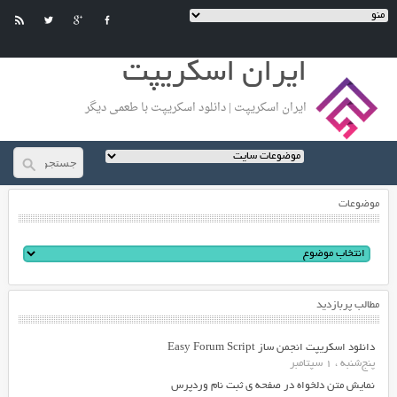
ایران اسکریپت
ایران اسکریپت | دانلود اسکریپت با طعمی دیگر
موضوعات
مطالب پربازدید
دانلود اسکریپت انجمن ساز Easy Forum Script
پنج‌شنبه ، 1 سپتامبر
نمایش متن دلخواه در صفحه ی ثبت نام وردپرس