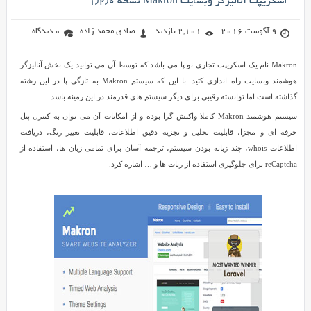
اسکریپت آنالیزگر وبسایت Makron نسخه ۱٫۲٫۰
9 آگوست 2016
2,101 بازدید
صادق محمد زاده
0 دیدگاه
Makron نام یک اسکریپت تجاری نو پا می باشد که توسط آن می توانید یک بخش آنالیزگر
هوشمند وبسایت راه اندازی کتید. با این که سیستم Makron به تازگی پا در این رشته
گذاشته است اما توانسته رقیبی برای دیگر سیستم های قدرمند در این زمینه باشد.
سیستم هوشمند Makron کاملا واکنش گرا بوده و از امکانات آن می توان به کنترل پنل
حرفه ای و مجزا، قابلیت تحلیل و تجزیه دقیق اطلاعات، قابلیت تغییر رنگ، دریافت
اطلاعات whois، چند زبانه بودن سیستم، ترجمه آسان برای تمامی زبان ها، استفاده از
reCaptcha برای جلوگیری استفاده از ربات ها و … اشاره کرد.