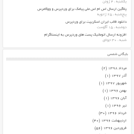
یکشنبه ، 4 ژوئن
پلاگین ارسال اس ام اس ملی پیامک برای وردپرس و ووکامرس
پنج‌شنبه ، 25 ژانویه
دانلود قالب ایران اسکریپت برای وردپرس
دوشنبه ، 15 آگوست
افزونه ارسال اتوماتیک پست های وردپرس به اینستاگرام
شنبه ، 30 جولای
بایگانی شمسی
مرداد ۱۳۹۸
(۲)
آذر ۱۳۹۷
(۱)
شهریور ۱۳۹۷
(۱)
بهمن ۱۳۹۶
(۱)
آبان ۱۳۹۶
(۱)
تیر ۱۳۹۶
(۱)
خرداد ۱۳۹۶
(۳۰)
اردیبهشت ۱۳۹۶
(۴۰)
فروردین ۱۳۹۶
(۵۶)