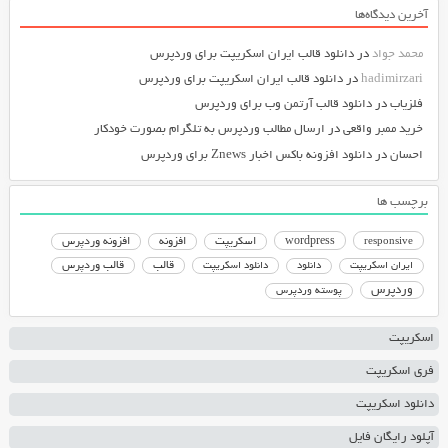
آخرین دیدگاه‌ها
محمد جواد
در
دانلود قالب ایران اسکریپت برای وردپرس
hadimirzari
در
دانلود قالب ایران اسکریپت برای وردپرس
فلزیاب
در
دانلود قالب آرتمن وب برای وردپرس
خرید ممبر واقعی
در
ارسال مطالب وردپرس به تلگرام بصورت خودکار
احسان
در
دانلود افزونه باکس اخبار Znews برای وردپرس
برچسب ها
responsive
wordpress
اسکریپت
افزونه
افزونه وردپرس
دانلود اسکریپت
قالب
قالب وردپرس
ایران اسکریپت
دانلود
وردپرس
پوسته وردپرس
اسکریپت
فری اسکریپت
دانلود اسکریپت
آپلود رایگان فایل