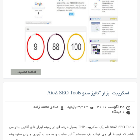
ادامه مطلب...
اسکریپت ابزار آنالیز سئو AtoZ SEO Tools
28 آگوست 2016
3,313 بازدید
صادق محمد زاده
0 دیدگاه
AtoZ SEO Tools نام یک اسکریپت PHP بسیار حرفه ای در زمینه ابزار های آنلاین سئو می
باشد که توسط آن می توانید یک سیستم آنالیز سایت و به دست آوردن میزان سئو/بهینه