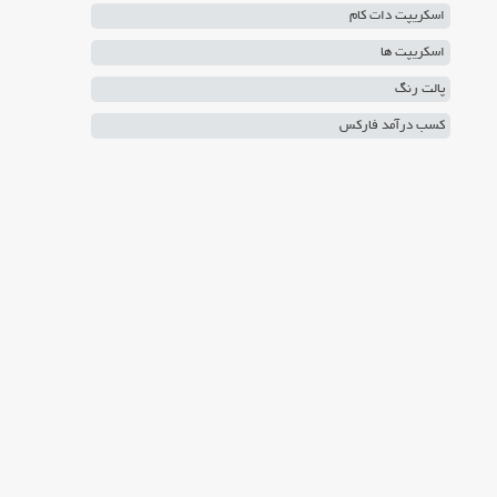
اسکریپت دات کام
اسکریپت ها
پالت رنگ
کسب درآمد فارکس