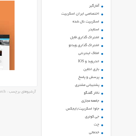
آمارگیر
اختصاصی ایران اسکریپت
اسکریپت نال شده
اسلایدر
اشتراك گذاري فايل
اشتراک گذاری ویدئو
املاک اینترنتی
اندروید و IOS
بازي انلاين
پرسش و پاسخ
پشتیبانی مشتری
آرشیوهای برچسب : advance search
تالار گفتگو
جامعه مجازی
جاوا اسکریپت/ایجکس
جی کوئری
چت
خدماتی