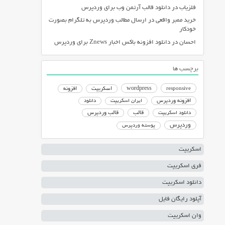
فلزیاب
در
دانلود قالب آرتمن وب برای وردپرس
خرید ممبر واقعی
در
ارسال مطالب وردپرس به تلگرام بصورت
خودکار
احسان
در
دانلود افزونه باکس اخبار Znews برای وردپرس
برچسب ها
responsive
wordpress
اسکریپت
افزونه
افزونه وردپرس
ایران اسکریپت
دانلود
دانلود اسکریپت
قالب
قالب وردپرس
وردپرس
پوسته وردپرس
اسکریپت
فری اسکریپت
دانلود اسکریپت
آپلود رایگان فایل
وان اسکریپت