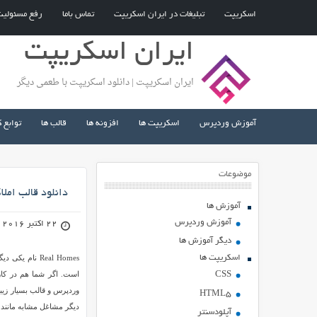
اسکریپت
تبلیغات در ایران اسکریپت
تماس باما
رفع مسئولی
ایران اسکریپت
ایران اسکریپت | دانلود اسکریپت با طعمی دیگر
آموزش وردپرس
اسکریپت ها
افزونه ها
قالب ها
توابع 
موضوعات
دانلود قالب املاک Real Homes برای و
آموزش ها
آموزش وردپرس
22 اکتبر 2016
دیگر آموزش ها
اسکریپت ها
Real Homes ن
است. اگر شما هم در کار
CSS
HTML5
دیگر مشاغل مشابه مانند 
آپلودسنتر