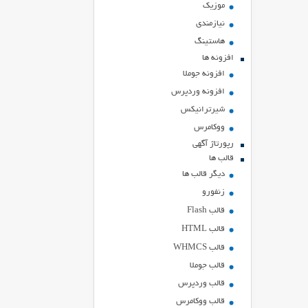
موزیک
نیازمندی
هاستينگ
افزونه ها
افزونه جوملا
افزونه وردپرس
شیرترانیکس
ووکامرس
رپورتاژ آگهی
قالب ها
دیگر قالب ها
زنفورو
قالب Flash
قالب HTML
قالب WHMCS
قالب جوملا
قالب وردپرس
قالب ووکامرس