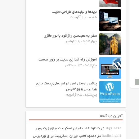
بایدها و نبایدهای طراحی سایت
شنبه ، 10 آگوست
سفر به معبدهای رازآلود با تور مالزی
چهارشنبه ، 28 نوامبر
آموزش راه اندازی سایت بر روی هاست
پنج‌شنبه ، 13 سپتامبر
پلاگین ارسال اس ام اس ملی پیامک برای
وردپرس و ووکامرس
پنج‌شنبه ، 25 ژانویه
آخرین دیدگاه‌ها
محمد جواد
در
دانلود قالب ایران اسکریپت برای وردپرس
hadimirzari
در
دانلود قالب ایران اسکریپت برای وردپرس