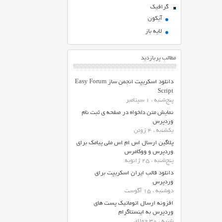
گرافیک
آیکون
لایه باز
مطالب پربازدید
دانلود اسکریپت انجمن ساز Easy Forum
Script
پنج‌شنبه ، 1 سپتامبر
نمایش متن دلخواه در صفحه ی ثبت نام
وردپرس
یکشنبه ، 4 ژوئن
پلاگین ارسال اس ام اس ملی پیامک برای
وردپرس و ووکامرس
پنج‌شنبه ، 25 ژانویه
دانلود قالب ایران اسکریپت برای
وردپرس
دوشنبه ، 15 آگوست
افزونه ارسال اتوماتیک پست های
وردپرس به اینستاگرام
شنبه ، 30 جولای