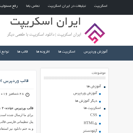
اسکریپت
تبلیغات در ایران اسکریپت
تماس باما
رفع مسئولی
ایران اسکریپت
ایران اسکریپت | دانلود اسکریپت با طعمی دیگر
آموزش وردپرس
اسکریپت ها
افزونه ها
قالب ها
توابع 
موضوعات
قالب وردپرس ۲۰script
آموزش ها
آموزش وردپرس
28 دسامبر 2016
دیگر آموزش ها
اسکریپت ها
قالب وردپرس ۲۰script
نا
برای ما ارسال شده است و 
CSS
پنل تنظیماتی فارسی قال
HTML5
و به حتم دانلود نیز استف
آپلودسنتر