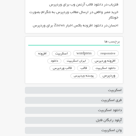
فلزیاب
در
دانلود قالب آرتمن وب برای وردپرس
خرید ممبر واقعی
در
ارسال مطالب وردپرس به تلگرام بصورت
خودکار
احسان
در
دانلود افزونه باکس اخبار Znews برای وردپرس
برچسب ها
responsive
wordpress
اسکریپت
افزونه
افزونه وردپرس
ایران اسکریپت
دانلود
دانلود اسکریپت
قالب
قالب وردپرس
وردپرس
پوسته وردپرس
اسکریپت
فری اسکریپت
دانلود اسکریپت
آپلود رایگان فایل
وان اسکریپت