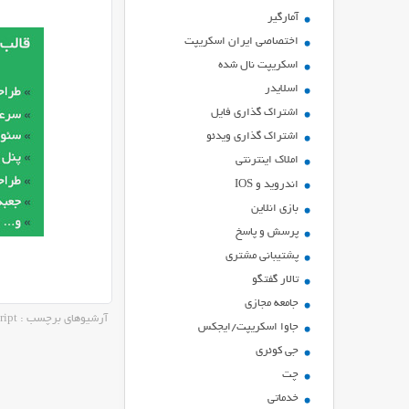
آمارگیر
اختصاصی ایران اسکریپت
اسکریپت نال شده
اسلایدر
اشتراك گذاري فايل
اشتراک گذاری ویدئو
املاک اینترنتی
اندروید و IOS
بازي انلاين
پرسش و پاسخ
پشتیبانی مشتری
تالار گفتگو
جامعه مجازی
آرشیوهای برچسب : 20script
جاوا اسکریپت/ایجکس
جی کوئری
چت
خدماتی