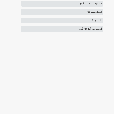
اسکریپت دات کام
اسکریپت ها
پالت رنگ
کسب درآمد فارکس