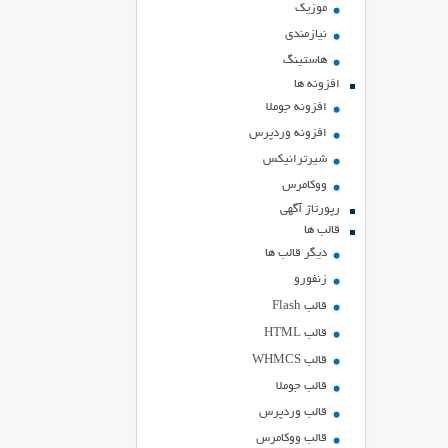
موزیک
نیازمندی
هاستينگ
افزونه ها
افزونه جوملا
افزونه وردپرس
شیرترانیکس
ووکامرس
رپورتاژ آگهی
قالب ها
دیگر قالب ها
زنفورو
قالب Flash
قالب HTML
قالب WHMCS
قالب جوملا
قالب وردپرس
قالب ووکامرس