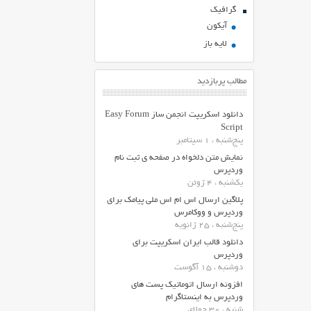
گرافیک
آیکون
لایه باز
مطالب پربازدید
دانلود اسکریپت انجمن ساز Easy Forum
Script
پنج‌شنبه ، 1 سپتامبر
نمایش متن دلخواه در صفحه ی ثبت نام
وردپرس
یکشنبه ، 4 ژوئن
پلاگین ارسال اس ام اس ملی پیامک برای
وردپرس و ووکامرس
پنج‌شنبه ، 25 ژانویه
دانلود قالب ایران اسکریپت برای
وردپرس
دوشنبه ، 15 آگوست
افزونه ارسال اتوماتیک پست های
وردپرس به اینستاگرام
شنبه ، 30 جولای