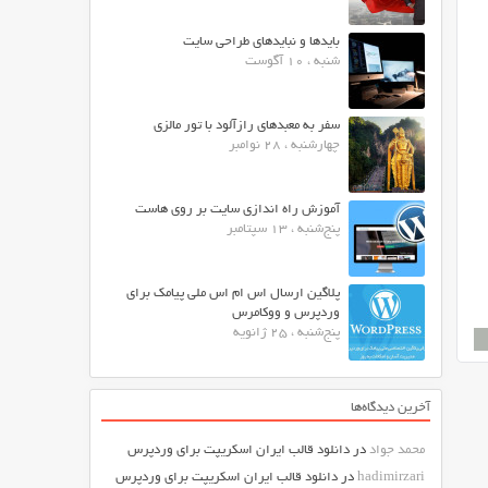
بایدها و نبایدهای طراحی سایت
شنبه ، 10 آگوست
سفر به معبدهای رازآلود با تور مالزی
چهارشنبه ، 28 نوامبر
آموزش راه اندازی سایت بر روی هاست
پنج‌شنبه ، 13 سپتامبر
پلاگین ارسال اس ام اس ملی پیامک برای
وردپرس و ووکامرس
پنج‌شنبه ، 25 ژانویه
آخرین دیدگاه‌ها
محمد جواد
در
دانلود قالب ایران اسکریپت برای وردپرس
hadimirzari
در
دانلود قالب ایران اسکریپت برای وردپرس