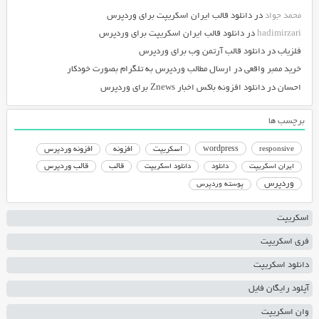
محمد جواد
در
دانلود قالب ایران اسکریپت برای وردپرس
hadimirzari
در
دانلود قالب ایران اسکریپت برای وردپرس
فلزیاب
در
دانلود قالب آرتمن وب برای وردپرس
خرید ممبر واقعی
در
ارسال مطالب وردپرس به تلگرام بصورت خودکار
احسان
در
دانلود افزونه باکس اخبار Znews برای وردپرس
برچسب ها
responsive
wordpress
اسکریپت
افزونه
افزونه وردپرس
دانلود اسکریپت
قالب
قالب وردپرس
ایران اسکریپت
دانلود
وردپرس
پوسته وردپرس
اسکریپت
فری اسکریپت
دانلود اسکریپت
آپلود رایگان فایل
وان اسکریپت