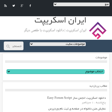
ایران اسکریپت
ایران اسکریپت | دانلود اسکریپت با طعمی دیگر
موضوعات
مطالب پربازدید
دانلود اسکریپت انجمن ساز Easy Forum Script
پنج‌شنبه ، 1 سپتامبر
نمایش متن دلخواه در صفحه ی ثبت نام وردپرس