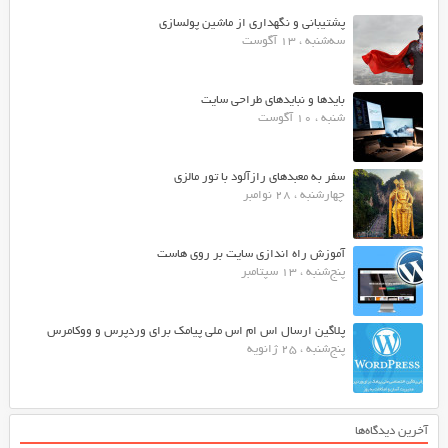
پشتیبانی و نگهداری از ماشین پولسازی
سه‌شنبه ، 13 آگوست
بایدها و نبایدهای طراحی سایت
شنبه ، 10 آگوست
سفر به معبدهای رازآلود با تور مالزی
چهارشنبه ، 28 نوامبر
آموزش راه اندازی سایت بر روی هاست
پنج‌شنبه ، 13 سپتامبر
پلاگین ارسال اس ام اس ملی پیامک برای وردپرس و ووکامرس
پنج‌شنبه ، 25 ژانویه
آخرین دیدگاه‌ها