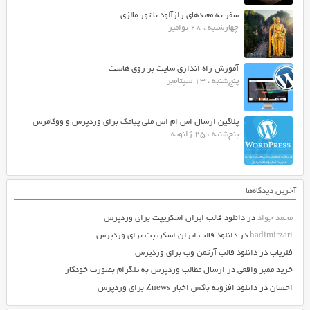
سفر به معبدهای رازآلود با تور مالزی
چهارشنبه ، 28 نوامبر
آموزش راه اندازی سایت بر روی هاست
پنج‌شنبه ، 13 سپتامبر
پلاگین ارسال اس ام اس ملی پیامک برای وردپرس و ووکامرس
پنج‌شنبه ، 25 ژانویه
آخرین دیدگاه‌ها
محمد جواد
در
دانلود قالب ایران اسکریپت برای وردپرس
hadimirzari
در
دانلود قالب ایران اسکریپت برای وردپرس
فلزیاب
در
دانلود قالب آرتمن وب برای وردپرس
خرید ممبر واقعی
در
ارسال مطالب وردپرس به تلگرام بصورت خودکار
احسان
در
دانلود افزونه باکس اخبار Znews برای وردپرس