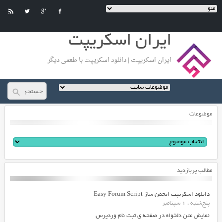
ایران اسکریپت
ایران اسکریپت | دانلود اسکریپت با طعمی دیگر
موضوعات
مطالب پربازدید
دانلود اسکریپت انجمن ساز Easy Forum Script
پنج‌شنبه ، 1 سپتامبر
نمایش متن دلخواه در صفحه ی ثبت نام وردپرس