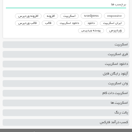
برچسب ها
responsive
wordpress
اسکریپت
افزونه
افزونه وردپرس
دانلود اسکریپت
قالب
قالب وردپرس
ایران اسکریپت
دانلود
وردپرس
پوسته وردپرس
اسکریپت
فری اسکریپت
دانلود اسکریپت
آپلود رایگان فایل
وان اسکریپت
اسکریپت دات کام
اسکریپت ها
پالت رنگ
کسب درآمد فارکس