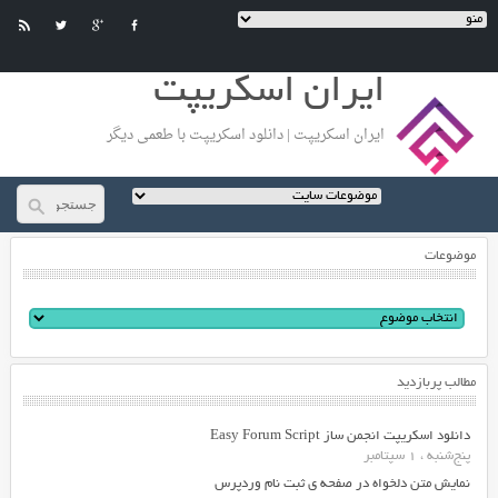
ایران اسکریپت
ایران اسکریپت | دانلود اسکریپت با طعمی دیگر
موضوعات
مطالب پربازدید
دانلود اسکریپت انجمن ساز Easy Forum Script
پنج‌شنبه ، 1 سپتامبر
نمایش متن دلخواه در صفحه ی ثبت نام وردپرس