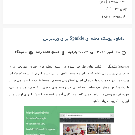
اسفند ۱۳۹۵
(۵۶)
دی ۱۳۹۵
(۱)
آبان ۱۳۹۵
(۵۴)
دانلود پوسته مجله ای Sparkle برای وردپرس
28 اکتبر 2016
2,077 بازدید
صادق محمد زاده
0 دیدگاه
Sparkle یکیدیگر از قالب های طراحی شده در زمینه مجله های خبری، تفریحی برای
سیستم وردپرس می باشد که دارای محبوبیت بالای نیز می باشد. امروز با نسخه ۲٫۰٫۷ این
پوسته زیبا در خدمت شما عزیزان ایران اسکریپتی هستیم. توسط قالب Sparkle می توانید
با ساده ترین روش یک سایت مجله ای در زمینه های خبری، تفریحی، مد و زیبایی،
موسیقی، ورزشی و… راه اندازی کنید. هم اکنون آخرین نسخه Sparkle را برای اولین بار از
ایران اسکریپت دریافت کنید.