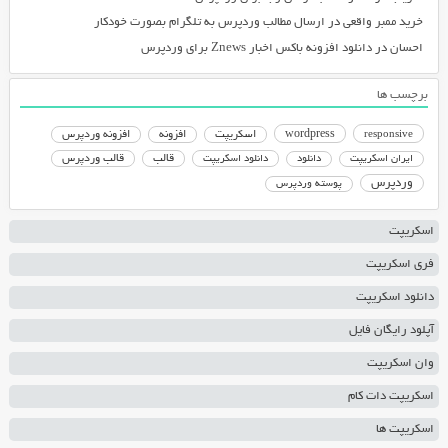
خرید ممبر واقعی
در
ارسال مطالب وردپرس به تلگرام بصورت خودکار
احسان
در
دانلود افزونه باکس اخبار Znews برای وردپرس
برچسب ها
responsive
wordpress
اسکریپت
افزونه
افزونه وردپرس
دانلود اسکریپت
قالب
قالب وردپرس
ایران اسکریپت
دانلود
وردپرس
پوسته وردپرس
اسکریپت
فری اسکریپت
دانلود اسکریپت
آپلود رایگان فایل
وان اسکریپت
اسکریپت دات کام
اسکریپت ها