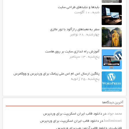
بایدها و نبایدهای طراحی سایت
شنبه ، 10 آگوست
سفر به معبدهای رازآلود با تور مالزی
چهارشنبه ، 28 نوامبر
آموزش راه اندازی سایت بر روی هاست
پنج‌شنبه ، 13 سپتامبر
پلاگین ارسال اس ام اس ملی پیامک برای وردپرس و ووکامرس
پنج‌شنبه ، 25 ژانویه
آخرین دیدگاه‌ها
محمد جواد
در
دانلود قالب ایران اسکریپت برای وردپرس
hadimirzari
در
دانلود قالب ایران اسکریپت برای وردپرس
فلزیاب
در
دانلود قالب آرتمن وب برای وردپرس