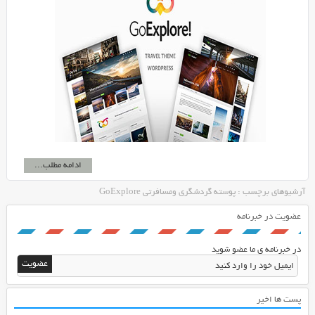
ادامه مطلب...
آرشیوهای برچسب : پوسته گردشگری ومسافرتی GoExplore
عضویت در خبرنامه
در خبرنامه ی ما عضو شوید
پست ها اخیر