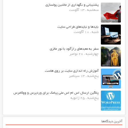
پشتیبانی و نگهداری از ماشین پولسازی
سه‌شنبه ، 13 آگوست
بایدها و نبایدهای طراحی سایت
شنبه ، 10 آگوست
سفر به معبدهای رازآلود با تور مالزی
چهارشنبه ، 28 نوامبر
آموزش راه اندازی سایت بر روی هاست
پنج‌شنبه ، 13 سپتامبر
پلاگین ارسال اس ام اس ملی پیامک برای وردپرس و ووکامرس
پنج‌شنبه ، 25 ژانویه
آخرین دیدگاه‌ها