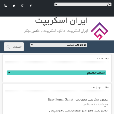
ایران اسکریپت
ایران اسکریپت | دانلود اسکریپت با طعمی دیگر
موضوعات
مطالب پربازدید
دانلود اسکریپت انجمن ساز Easy Forum Script
پنج‌شنبه ، 1 سپتامبر
نمایش متن دلخواه در صفحه ی ثبت نام وردپرس