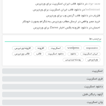
محمد جواد
در
دانلود قالب ایران اسکریپت برای وردپرس
hadimirzari
در
دانلود قالب ایران اسکریپت برای وردپرس
فلزیاب
در
دانلود قالب آرتمن وب برای وردپرس
خرید ممبر واقعی
در
ارسال مطالب وردپرس به تلگرام بصورت خودکار
احسان
در
دانلود افزونه باکس اخبار Znews برای وردپرس
برچسب ها
responsive
wordpress
اسکریپت
افزونه
افزونه وردپرس
دانلود اسکریپت
قالب
قالب وردپرس
ایران اسکریپت
دانلود
وردپرس
پوسته وردپرس
اسکریپت
فری اسکریپت
دانلود اسکریپت
آپلود رایگان فایل
وان اسکریپت