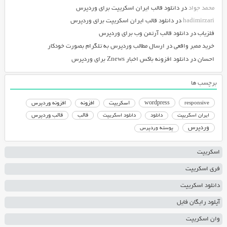
محمد جواد
در
دانلود قالب ایران اسکریپت برای وردپرس
hadimirzari
در
دانلود قالب ایران اسکریپت برای وردپرس
فلزیاب
در
دانلود قالب آرتمن وب برای وردپرس
خرید ممبر واقعی
در
ارسال مطالب وردپرس به تلگرام بصورت خودکار
احسان
در
دانلود افزونه باکس اخبار Znews برای وردپرس
برچسب ها
responsive
wordpress
اسکریپت
افزونه
افزونه وردپرس
دانلود اسکریپت
قالب
قالب وردپرس
ایران اسکریپت
دانلود
وردپرس
پوسته وردپرس
اسکریپت
فری اسکریپت
دانلود اسکریپت
آپلود رایگان فایل
وان اسکریپت