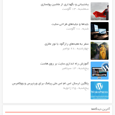
پشتیبانی و نگهداری از ماشین پولسازی
سه‌شنبه ، 13 آگوست
بایدها و نبایدهای طراحی سایت
شنبه ، 10 آگوست
سفر به معبدهای رازآلود با تور مالزی
چهارشنبه ، 28 نوامبر
آموزش راه اندازی سایت بر روی هاست
پنج‌شنبه ، 13 سپتامبر
پلاگین ارسال اس ام اس ملی پیامک برای وردپرس و ووکامرس
پنج‌شنبه ، 25 ژانویه
آخرین دیدگاه‌ها