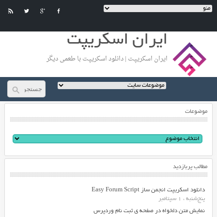
ایران اسکریپت
ایران اسکریپت | دانلود اسکریپت با طعمی دیگر
موضوعات
مطالب پربازدید
دانلود اسکریپت انجمن ساز Easy Forum Script
پنج‌شنبه ، 1 سپتامبر
نمایش متن دلخواه در صفحه ی ثبت نام وردپرس