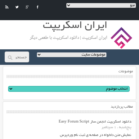
ایران اسکریپت
ایران اسکریپت | دانلود اسکریپت با طعمی دیگر
موضوعات
مطالب پربازدید
دانلود اسکریپت انجمن ساز Easy Forum Script
پنج‌شنبه ، 1 سپتامبر
نمایش متن دلخواه در صفحه ی ثبت نام وردپرس