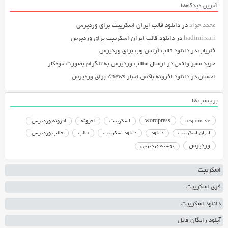
آخرین دیدگاه‌ها
محمد جواد
در
دانلود قالب ایران اسکریپت برای وردپرس
hadimirzari
در
دانلود قالب ایران اسکریپت برای وردپرس
فلزیاب
در
دانلود قالب آرتمن وب برای وردپرس
خرید ممبر واقعی
در
ارسال مطالب وردپرس به تلگرام بصورت خودکار
احسان
در
دانلود افزونه باکس اخبار Znews برای وردپرس
برچسب ها
responsive
wordpress
اسکریپت
افزونه
افزونه وردپرس
دانلود اسکریپت
قالب
قالب وردپرس
ایران اسکریپت
دانلود
وردپرس
پوسته وردپرس
اسکریپت
فری اسکریپت
دانلود اسکریپت
آپلود رایگان فایل