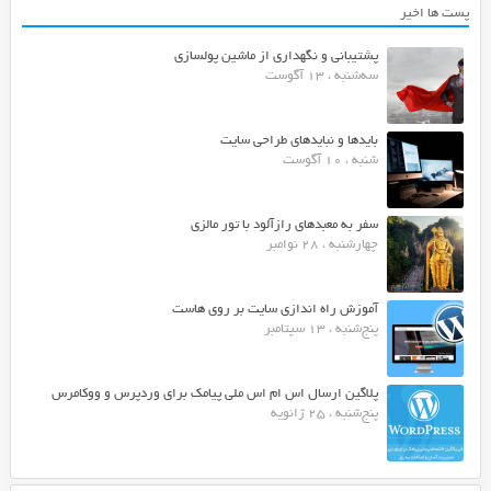
پست ها اخیر
پشتیبانی و نگهداری از ماشین پولسازی
سه‌شنبه ، 13 آگوست
بایدها و نبایدهای طراحی سایت
شنبه ، 10 آگوست
سفر به معبدهای رازآلود با تور مالزی
چهارشنبه ، 28 نوامبر
آموزش راه اندازی سایت بر روی هاست
پنج‌شنبه ، 13 سپتامبر
پلاگین ارسال اس ام اس ملی پیامک برای وردپرس و ووکامرس
پنج‌شنبه ، 25 ژانویه