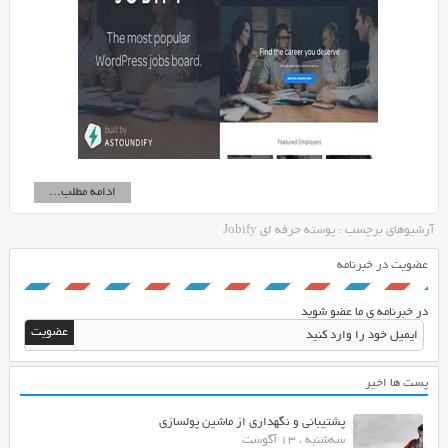
ادامه مطلب...
آرشیوهای برچسب : پوسته حرفه ای Jobify
عضویت در خبرنامه
در خبرنامه ی ما عضو شوید
پست ها اخیر
پشتیبانی و نگهداری از ماشین پولسازی
سه‌شنبه ، 13 آگوست