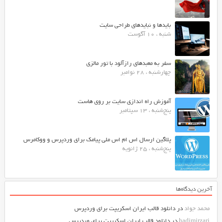
بایدها و نبایدهای طراحی سایت
شنبه ، 10 آگوست
سفر به معبدهای رازآلود با تور مالزی
چهارشنبه ، 28 نوامبر
آموزش راه اندازی سایت بر روی هاست
پنج‌شنبه ، 13 سپتامبر
پلاگین ارسال اس ام اس ملی پیامک برای وردپرس و ووکامرس
پنج‌شنبه ، 25 ژانویه
آخرین دیدگاه‌ها
محمد جواد
در
دانلود قالب ایران اسکریپت برای وردپرس
hadimirzari
در
دانلود قالب ایران اسکریپت برای وردپرس