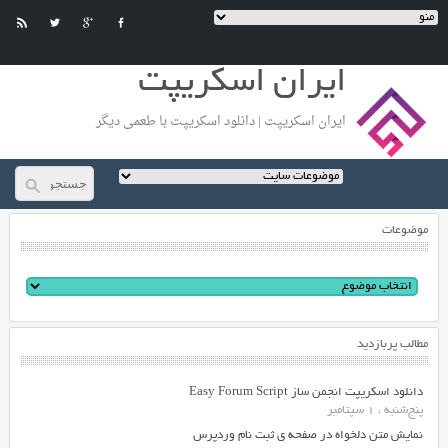
ایران اسکریپت
ایران اسکریپت | دانلود اسکریپت با طعمی دیگر
موضوعات
مطالب پربازدید
دانلود اسکریپت انجمن ساز Easy Forum Script
پنج‌شنبه ، 1 سپتامبر
نمایش متن دلخواه در صفحه ی ثبت نام وردپرس