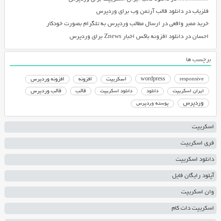
فلزیاب
در
دانلود قالب آرتمن وب برای وردپرس
خرید ممبر واقعی
در
ارسال مطالب وردپرس به تلگرام بصورت خودکار
احسان
در
دانلود افزونه باکس اخبار Znews برای وردپرس
برچسب ها
responsive
wordpress
اسکریپت
افزونه
افزونه وردپرس
دانلود اسکریپت
قالب
قالب وردپرس
ایران اسکریپت
دانلود
وردپرس
پوسته وردپرس
اسکریپت
فری اسکریپت
دانلود اسکریپت
آپلود رایگان فایل
وان اسکریپت
اسکریپت دات کام