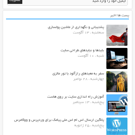
پست ها اخیر
پشتیبانی و نگهداری از ماشین پولسازی
سه‌شنبه ، 13 آگوست
بایدها و نبایدهای طراحی سایت
شنبه ، 10 آگوست
سفر به معبدهای رازآلود با تور مالزی
چهارشنبه ، 28 نوامبر
آموزش راه اندازی سایت بر روی هاست
پنج‌شنبه ، 13 سپتامبر
پلاگین ارسال اس ام اس ملی پیامک برای وردپرس و ووکامرس
پنج‌شنبه ، 25 ژانویه