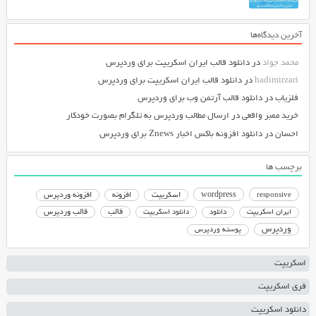
آخرین دیدگاه‌ها
محمد جواد
در
دانلود قالب ایران اسکریپت برای وردپرس
hadimirzari
در
دانلود قالب ایران اسکریپت برای وردپرس
فلزیاب
در
دانلود قالب آرتمن وب برای وردپرس
خرید ممبر واقعی
در
ارسال مطالب وردپرس به تلگرام بصورت خودکار
احسان
در
دانلود افزونه باکس اخبار Znews برای وردپرس
برچسب ها
responsive
wordpress
اسکریپت
افزونه
افزونه وردپرس
دانلود اسکریپت
قالب
قالب وردپرس
ایران اسکریپت
دانلود
وردپرس
پوسته وردپرس
اسکریپت
فری اسکریپت
دانلود اسکریپت