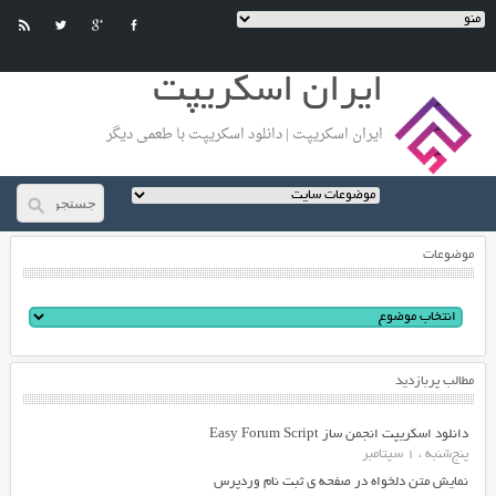
ایران اسکریپت
ایران اسکریپت | دانلود اسکریپت با طعمی دیگر
موضوعات
مطالب پربازدید
دانلود اسکریپت انجمن ساز Easy Forum Script
پنج‌شنبه ، 1 سپتامبر
نمایش متن دلخواه در صفحه ی ثبت نام وردپرس