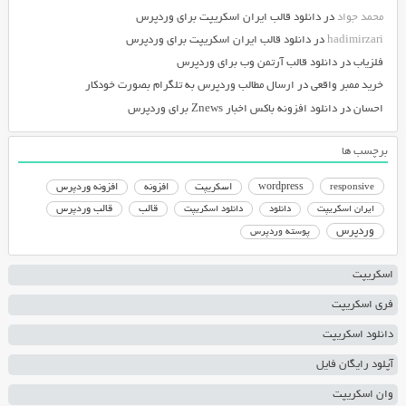
محمد جواد
در
دانلود قالب ایران اسکریپت برای وردپرس
hadimirzari
در
دانلود قالب ایران اسکریپت برای وردپرس
فلزیاب
در
دانلود قالب آرتمن وب برای وردپرس
خرید ممبر واقعی
در
ارسال مطالب وردپرس به تلگرام بصورت خودکار
احسان
در
دانلود افزونه باکس اخبار Znews برای وردپرس
برچسب ها
responsive
wordpress
اسکریپت
افزونه
افزونه وردپرس
دانلود اسکریپت
قالب
قالب وردپرس
ایران اسکریپت
دانلود
وردپرس
پوسته وردپرس
اسکریپت
فری اسکریپت
دانلود اسکریپت
آپلود رایگان فایل
وان اسکریپت