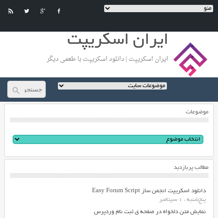
ایران اسکریپت
ایران اسکریپت | دانلود اسکریپت با طعمی دیگر
موضوعات
مطالب پربازدید
دانلود اسکریپت انجمن ساز Easy Forum Script
پنج‌شنبه ، 1 سپتامبر
نمایش متن دلخواه در صفحه ی ثبت نام وردپرس