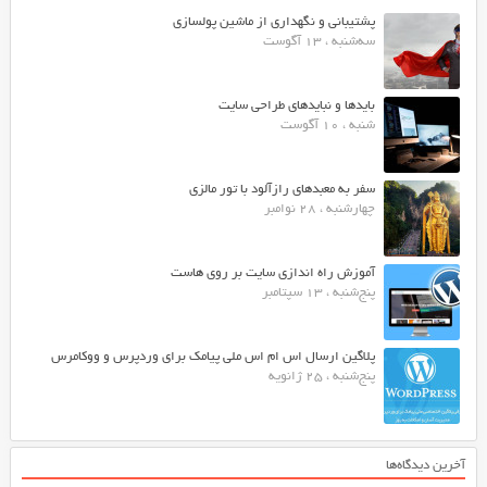
پشتیبانی و نگهداری از ماشین پولسازی
سه‌شنبه ، 13 آگوست
بایدها و نبایدهای طراحی سایت
شنبه ، 10 آگوست
سفر به معبدهای رازآلود با تور مالزی
چهارشنبه ، 28 نوامبر
آموزش راه اندازی سایت بر روی هاست
پنج‌شنبه ، 13 سپتامبر
پلاگین ارسال اس ام اس ملی پیامک برای وردپرس و ووکامرس
پنج‌شنبه ، 25 ژانویه
آخرین دیدگاه‌ها