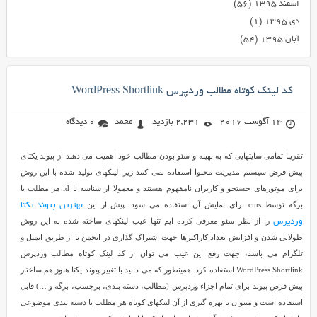
اسفند ۱۳۹۵
(۵۶)
دی ۱۳۹۵
(۱)
آبان ۱۳۹۵
(۵۴)
کد لینک کوتاه مطالب وردپرس WordPress Shortlink
14 آگوست 2016
2,231 بازدید
محمد
0 دیدگاه
تقریبا تمامی سایتهایی که به بهینه و سئو بودن مطالب خود اهمیت می دهند از پیوند یکتای
پیش فرض سیستم مدیریت محتوا استفاده نمی کنند زیرا لینکهای تولید شده با این روش
برای موتورهای جستجو و کاربران نامفهوم هستند و معمولا از شناسه یا id هر مطلب یا
برگه توسط cms برای نمایش آن استفاده می شود. پیش از این
بهترین پیوند یکتا
را از نظر سئو معرفی کرده ایم تنها عیب لینکهای ساخته شده به این روش
وردپرس
طولانی شدن و افزایش تعداد کاراکترها جهت اشتراک گذاری در انجمن یا از طریق ایمیل و
تلگرام می باشد، جهت رفع این عیب می توان از کد لینک کوتاه مطالب وردپرس
WordPress Shortlink استفاده کرد. همینطور که می دانید با تغییر پیوند یکتا هنوز هم ساختار
پیش فرض پیوند برای تمام اجزاء وردپرس (مطالب، دسته بندی، برچسب، برگه و …) قابل
استفاده است و میتوان با بهره گیری از آن لینکهای کوتاه هر مطلب یا دسته بندی موضوعی