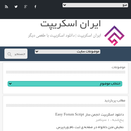
ایران اسکریپت
ایران اسکریپت | دانلود اسکریپت با طعمی دیگر
موضوعات
مطالب پربازدید
دانلود اسکریپت انجمن ساز Easy Forum Script
پنج‌شنبه ، 1 سپتامبر
نمایش متن دلخواه در صفحه ی ثبت نام وردپرس