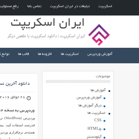
اسکریپت
تبلیغات در ایران اسکریپت
تماس باما
رفع مسئولی
ایران اسکریپت
ایران اسکریپت | دانلود اسکریپت با طعمی دیگر
آموزش وردپرس
اسکریپت ها
افزونه ها
قالب ها
توابع 
موضوعات
دانلود آخرین ن
آموزش ها
28 جولای 2016
آموزش وردپرس
دیگر آموزش ها
وردپرس به نسخه ۴٫۵٫۲ به روزرسانی شد!
اسکریپت ها
وردپر
CSS
قدرتمند استفاده کنید. بی
HTML5
هسته‌ی نرم‌افزاری وردپر
آپلودسنتر