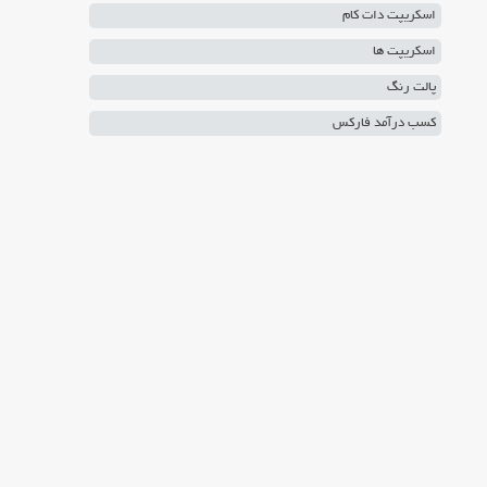
اسکریپت دات کام
اسکریپت ها
پالت رنگ
کسب درآمد فارکس