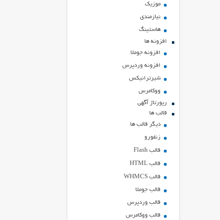
موزیک
نیازمندی
هاستينگ
افزونه ها
افزونه جوملا
افزونه وردپرس
شیرترانیکس
ووکامرس
رپورتاژ آگهی
قالب ها
دیگر قالب ها
زنفورو
قالب Flash
قالب HTML
قالب WHMCS
قالب جوملا
قالب وردپرس
قالب ووکامرس