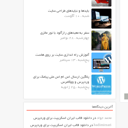
بایدها و نبایدهای طراحی سایت
شنبه ، 10 آگوست
سفر به معبدهای رازآلود با تور مالزی
چهارشنبه ، 28 نوامبر
آموزش راه اندازی سایت بر روی هاست
پنج‌شنبه ، 13 سپتامبر
پلاگین ارسال اس ام اس ملی پیامک برای
وردپرس و ووکامرس
پنج‌شنبه ، 25 ژانویه
آخرین دیدگاه‌ها
محمد جواد
در
دانلود قالب ایران اسکریپت برای وردپرس
hadimirzari
در
دانلود قالب ایران اسکریپت برای وردپرس