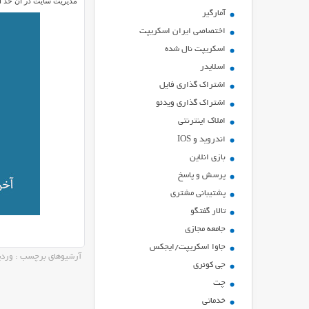
مدیریت سایت در آن حد اس
آمارگیر
اختصاصی ایران اسکریپت
اسکریپت نال شده
اسلایدر
اشتراك گذاري فايل
اشتراک گذاری ویدئو
املاک اینترنتی
اندروید و IOS
بازي انلاين
پرسش و پاسخ
پشتیبانی مشتری
تالار گفتگو
جامعه مجازی
جاوا اسکریپت/ایجکس
آرشیوهای برچسب : وردپ
جی کوئری
چت
خدماتی