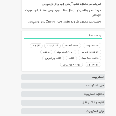
فلزیاب
در
دانلود قالب آرتمن وب برای وردپرس
خرید ممبر واقعی
در
ارسال مطالب وردپرس به تلگرام بصورت
خودکار
احسان
در
دانلود افزونه باکس اخبار Znews برای وردپرس
برچسب ها
responsive
wordpress
اسکریپت
افزونه
افزونه وردپرس
ایران اسکریپت
دانلود
دانلود اسکریپت
قالب
قالب وردپرس
وردپرس
پوسته وردپرس
اسکریپت
فری اسکریپت
دانلود اسکریپت
آپلود رایگان فایل
وان اسکریپت