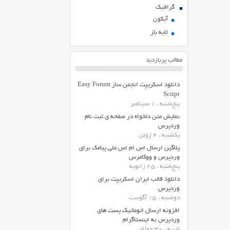
گرافیک
آیکون
لایه باز
مطالب پربازدید
دانلود اسکریپت انجمن ساز Easy Forum
Script
پنج‌شنبه ، 1 سپتامبر
نمایش متن دلخواه در صفحه ی ثبت نام
وردپرس
یکشنبه ، 4 ژوئن
پلاگین ارسال اس ام اس ملی پیامک برای
وردپرس و ووکامرس
پنج‌شنبه ، 25 ژانویه
دانلود قالب ایران اسکریپت برای
وردپرس
دوشنبه ، 15 آگوست
افزونه ارسال اتوماتیک پست های
وردپرس به اینستاگرام
شنبه ، 30 جولای