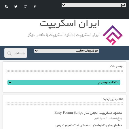
ایران اسکریپت
ایران اسکریپت | دانلود اسکریپت با طعمی دیگر
موضوعات
مطالب پربازدید
دانلود اسکریپت انجمن ساز Easy Forum Script
پنج‌شنبه ، 1 سپتامبر
نمایش متن دلخواه در صفحه ی ثبت نام وردپرس