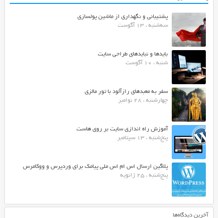
پشتیبانی و نگهداری از ماشین پولسازی
سه‌شنبه ، 13 آگوست
بایدها و نبایدهای طراحی سایت
شنبه ، 10 آگوست
سفر به معبدهای رازآلود با تور مالزی
چهارشنبه ، 28 نوامبر
آموزش راه اندازی سایت بر روی هاست
پنج‌شنبه ، 13 سپتامبر
پلاگین ارسال اس ام اس ملی پیامک برای وردپرس و ووکامرس
پنج‌شنبه ، 25 ژانویه
آخرین دیدگاه‌ها