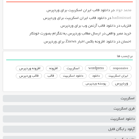
محمد جواد
در
دانلود قالب ایران اسکریپت برای وردپرس
hadimirzari
در
دانلود قالب ایران اسکریپت برای وردپرس
فلزیاب
در
دانلود قالب آرتمن وب برای وردپرس
خرید ممبر واقعی
در
ارسال مطالب وردپرس به تلگرام بصورت خودکار
احسان
در
دانلود افزونه باکس اخبار Znews برای وردپرس
برچسب ها
responsive
wordpress
اسکریپت
افزونه
افزونه وردپرس
دانلود اسکریپت
قالب
قالب وردپرس
ایران اسکریپت
دانلود
وردپرس
پوسته وردپرس
اسکریپت
فری اسکریپت
دانلود اسکریپت
آپلود رایگان فایل