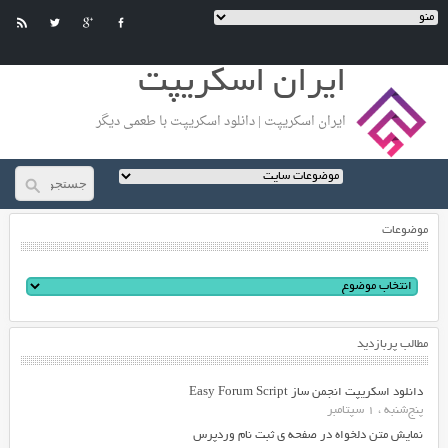
ایران اسکریپت
ایران اسکریپت | دانلود اسکریپت با طعمی دیگر
موضوعات
مطالب پربازدید
دانلود اسکریپت انجمن ساز Easy Forum Script
پنج‌شنبه ، 1 سپتامبر
نمایش متن دلخواه در صفحه ی ثبت نام وردپرس