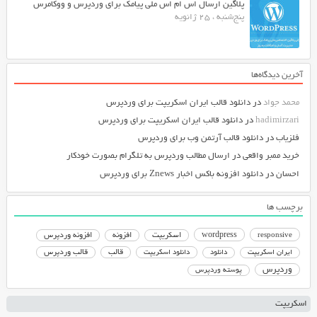
پلاگین ارسال اس ام اس ملی پیامک برای وردپرس و ووکامرس
پنج‌شنبه ، 25 ژانویه
آخرین دیدگاه‌ها
محمد جواد
در
دانلود قالب ایران اسکریپت برای وردپرس
hadimirzari
در
دانلود قالب ایران اسکریپت برای وردپرس
فلزیاب
در
دانلود قالب آرتمن وب برای وردپرس
خرید ممبر واقعی
در
ارسال مطالب وردپرس به تلگرام بصورت خودکار
احسان
در
دانلود افزونه باکس اخبار Znews برای وردپرس
برچسب ها
responsive
wordpress
اسکریپت
افزونه
افزونه وردپرس
دانلود اسکریپت
قالب
قالب وردپرس
ایران اسکریپت
دانلود
وردپرس
پوسته وردپرس
اسکریپت