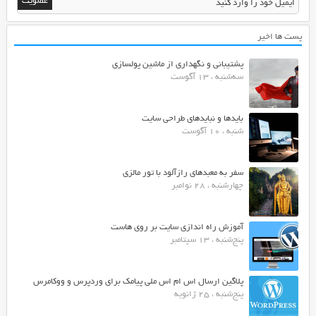
پست ها اخیر
پشتیبانی و نگهداری از ماشین پولسازی
سه‌شنبه ، 13 آگوست
بایدها و نبایدهای طراحی سایت
شنبه ، 10 آگوست
سفر به معبدهای رازآلود با تور مالزی
چهارشنبه ، 28 نوامبر
آموزش راه اندازی سایت بر روی هاست
پنج‌شنبه ، 13 سپتامبر
پلاگین ارسال اس ام اس ملی پیامک برای وردپرس و ووکامرس
پنج‌شنبه ، 25 ژانویه