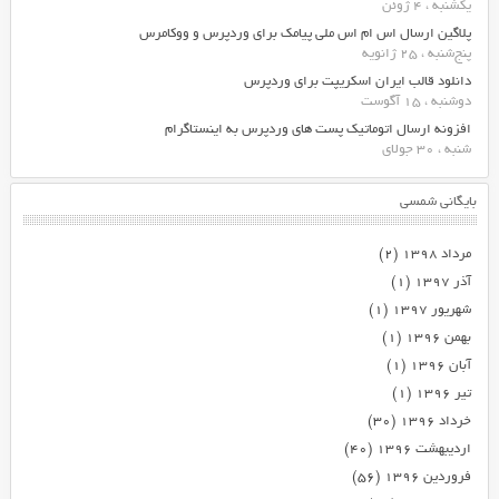
یکشنبه ، 4 ژوئن
پلاگین ارسال اس ام اس ملی پیامک برای وردپرس و ووکامرس
پنج‌شنبه ، 25 ژانویه
دانلود قالب ایران اسکریپت برای وردپرس
دوشنبه ، 15 آگوست
افزونه ارسال اتوماتیک پست های وردپرس به اینستاگرام
شنبه ، 30 جولای
بایگانی شمسی
مرداد ۱۳۹۸
(۲)
آذر ۱۳۹۷
(۱)
شهریور ۱۳۹۷
(۱)
بهمن ۱۳۹۶
(۱)
آبان ۱۳۹۶
(۱)
تیر ۱۳۹۶
(۱)
خرداد ۱۳۹۶
(۳۰)
اردیبهشت ۱۳۹۶
(۴۰)
فروردین ۱۳۹۶
(۵۶)