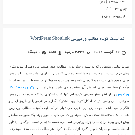
اسفند ۱۳۹۵
(۵۶)
دی ۱۳۹۵
(۱)
آبان ۱۳۹۵
(۵۴)
کد لینک کوتاه مطالب وردپرس WordPress Shortlink
14 آگوست 2016
2,231 بازدید
محمد
0 دیدگاه
تقریبا تمامی سایتهایی که به بهینه و سئو بودن مطالب خود اهمیت می دهند از پیوند یکتای
پیش فرض سیستم مدیریت محتوا استفاده نمی کنند زیرا لینکهای تولید شده با این روش
برای موتورهای جستجو و کاربران نامفهوم هستند و معمولا از شناسه یا id هر مطلب یا
برگه توسط cms برای نمایش آن استفاده می شود. پیش از این
بهترین پیوند یکتا
را از نظر سئو معرفی کرده ایم تنها عیب لینکهای ساخته شده به این روش
وردپرس
طولانی شدن و افزایش تعداد کاراکترها جهت اشتراک گذاری در انجمن یا از طریق ایمیل و
تلگرام می باشد، جهت رفع این عیب می توان از کد لینک کوتاه مطالب وردپرس
WordPress Shortlink استفاده کرد. همینطور که می دانید با تغییر پیوند یکتا هنوز هم ساختار
پیش فرض پیوند برای تمام اجزاء وردپرس (مطالب، دسته بندی، برچسب، برگه و …) قابل
استفاده است و میتوان با بهره گیری از آن لینکهای کوتاه هر مطلب یا دسته بندی موضوعی