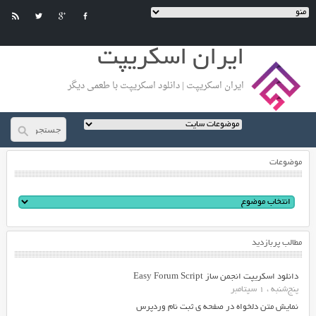
ایران اسکریپت
ایران اسکریپت | دانلود اسکریپت با طعمی دیگر
موضوعات
مطالب پربازدید
دانلود اسکریپت انجمن ساز Easy Forum Script
پنج‌شنبه ، 1 سپتامبر
نمایش متن دلخواه در صفحه ی ثبت نام وردپرس