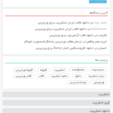
آخرین دیدگاه‌ها
محمد جواد
در
دانلود قالب ایران اسکریپت برای وردپرس
hadimirzari
در
دانلود قالب ایران اسکریپت برای وردپرس
فلزیاب
در
دانلود قالب آرتمن وب برای وردپرس
خرید ممبر واقعی
در
ارسال مطالب وردپرس به تلگرام بصورت خودکار
احسان
در
دانلود افزونه باکس اخبار Znews برای وردپرس
برچسب ها
responsive
wordpress
اسکریپت
افزونه
افزونه وردپرس
دانلود اسکریپت
قالب
قالب وردپرس
ایران اسکریپت
دانلود
وردپرس
پوسته وردپرس
اسکریپت
فری اسکریپت
دانلود اسکریپت