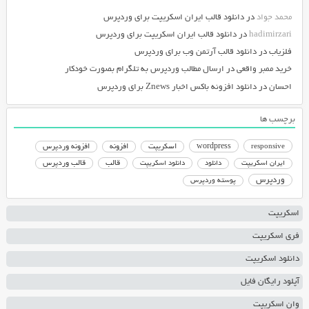
محمد جواد
در
دانلود قالب ایران اسکریپت برای وردپرس
hadimirzari
در
دانلود قالب ایران اسکریپت برای وردپرس
فلزیاب
در
دانلود قالب آرتمن وب برای وردپرس
خرید ممبر واقعی
در
ارسال مطالب وردپرس به تلگرام بصورت خودکار
احسان
در
دانلود افزونه باکس اخبار Znews برای وردپرس
برچسب ها
responsive
wordpress
اسکریپت
افزونه
افزونه وردپرس
دانلود اسکریپت
قالب
قالب وردپرس
ایران اسکریپت
دانلود
وردپرس
پوسته وردپرس
اسکریپت
فری اسکریپت
دانلود اسکریپت
آپلود رایگان فایل
وان اسکریپت