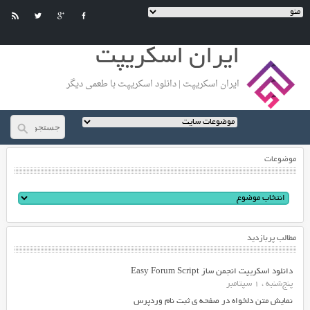
ایران اسکریپت
ایران اسکریپت | دانلود اسکریپت با طعمی دیگر
موضوعات
مطالب پربازدید
دانلود اسکریپت انجمن ساز Easy Forum Script
پنج‌شنبه ، 1 سپتامبر
نمایش متن دلخواه در صفحه ی ثبت نام وردپرس