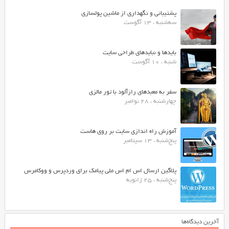
پشتیبانی و نگهداری از ماشین پولسازی
سه‌شنبه ، 13 آگوست
بایدها و نبایدهای طراحی سایت
شنبه ، 10 آگوست
سفر به معبدهای رازآلود با تور مالزی
چهارشنبه ، 28 نوامبر
آموزش راه اندازی سایت بر روی هاست
پنج‌شنبه ، 13 سپتامبر
پلاگین ارسال اس ام اس ملی پیامک برای وردپرس و ووکامرس
پنج‌شنبه ، 25 ژانویه
آخرین دیدگاه‌ها