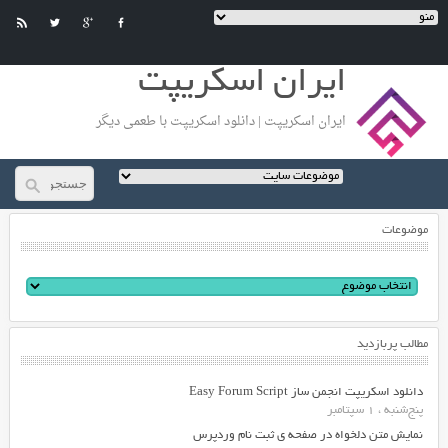
ایران اسکریپت
ایران اسکریپت | دانلود اسکریپت با طعمی دیگر
موضوعات
مطالب پربازدید
دانلود اسکریپت انجمن ساز Easy Forum Script
پنج‌شنبه ، 1 سپتامبر
نمایش متن دلخواه در صفحه ی ثبت نام وردپرس