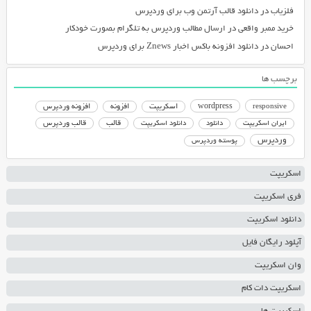
فلزیاب
در
دانلود قالب آرتمن وب برای وردپرس
خرید ممبر واقعی
در
ارسال مطالب وردپرس به تلگرام بصورت خودکار
احسان
در
دانلود افزونه باکس اخبار Znews برای وردپرس
برچسب ها
responsive
wordpress
اسکریپت
افزونه
افزونه وردپرس
دانلود اسکریپت
قالب
قالب وردپرس
ایران اسکریپت
دانلود
وردپرس
پوسته وردپرس
اسکریپت
فری اسکریپت
دانلود اسکریپت
آپلود رایگان فایل
وان اسکریپت
اسکریپت دات کام