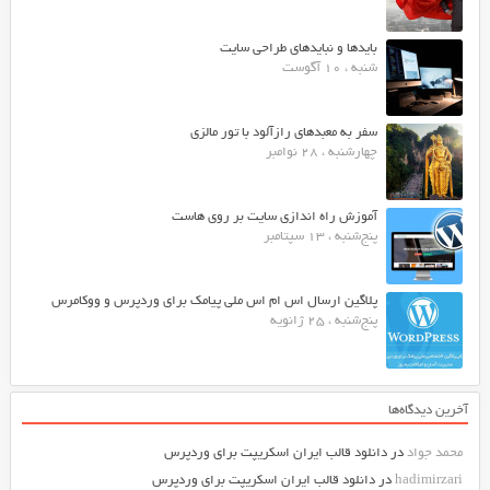
بایدها و نبایدهای طراحی سایت
شنبه ، 10 آگوست
سفر به معبدهای رازآلود با تور مالزی
چهارشنبه ، 28 نوامبر
آموزش راه اندازی سایت بر روی هاست
پنج‌شنبه ، 13 سپتامبر
پلاگین ارسال اس ام اس ملی پیامک برای وردپرس و ووکامرس
پنج‌شنبه ، 25 ژانویه
آخرین دیدگاه‌ها
محمد جواد
در
دانلود قالب ایران اسکریپت برای وردپرس
hadimirzari
در
دانلود قالب ایران اسکریپت برای وردپرس