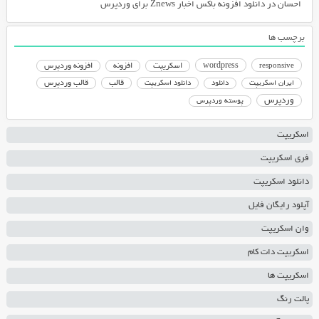
احسان
در
دانلود افزونه باکس اخبار Znews برای وردپرس
برچسب ها
responsive
wordpress
اسکریپت
افزونه
افزونه وردپرس
دانلود اسکریپت
قالب
قالب وردپرس
ایران اسکریپت
دانلود
وردپرس
پوسته وردپرس
اسکریپت
فری اسکریپت
دانلود اسکریپت
آپلود رایگان فایل
وان اسکریپت
اسکریپت دات کام
اسکریپت ها
پالت رنگ