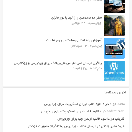
شنبه ، 10 آگوست
سفر به معبدهای رازآلود با تور مالزی
چهارشنبه ، 28 نوامبر
آموزش راه اندازی سایت بر روی هاست
پنج‌شنبه ، 13 سپتامبر
پلاگین ارسال اس ام اس ملی پیامک برای وردپرس و ووکامرس
پنج‌شنبه ، 25 ژانویه
آخرین دیدگاه‌ها
محمد جواد
در
دانلود قالب ایران اسکریپت برای وردپرس
hadimirzari
در
دانلود قالب ایران اسکریپت برای وردپرس
فلزیاب
در
دانلود قالب آرتمن وب برای وردپرس
خرید ممبر واقعی
در
ارسال مطالب وردپرس به تلگرام بصورت خودکار