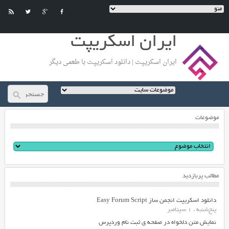
ایران اسکریپت
ایران اسکریپت | دانلود اسکریپت با طعمی دیگر
موضوعات
مطالب پربازدید
دانلود اسکریپت انجمن ساز Easy Forum Script
پنج‌شنبه ، 1 سپتامبر
نمایش متن دلخواه در صفحه ی ثبت نام وردپرس