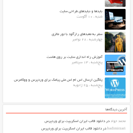
بایدها و نبایدهای طراحی سایت
شنبه ، 10 آگوست
سفر به معبدهای رازآلود با تور مالزی
چهارشنبه ، 28 نوامبر
آموزش راه اندازی سایت بر روی هاست
پنج‌شنبه ، 13 سپتامبر
پلاگین ارسال اس ام اس ملی پیامک برای وردپرس و ووکامرس
پنج‌شنبه ، 25 ژانویه
آخرین دیدگاه‌ها
محمد جواد
در
دانلود قالب ایران اسکریپت برای وردپرس
hadimirzari
در
دانلود قالب ایران اسکریپت برای وردپرس