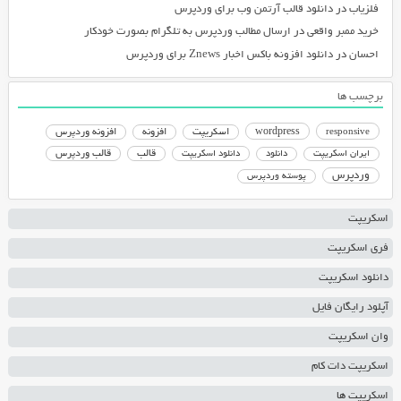
فلزیاب
در
دانلود قالب آرتمن وب برای وردپرس
خرید ممبر واقعی
در
ارسال مطالب وردپرس به تلگرام بصورت خودکار
احسان
در
دانلود افزونه باکس اخبار Znews برای وردپرس
برچسب ها
responsive
wordpress
اسکریپت
افزونه
افزونه وردپرس
دانلود اسکریپت
قالب
قالب وردپرس
ایران اسکریپت
دانلود
وردپرس
پوسته وردپرس
اسکریپت
فری اسکریپت
دانلود اسکریپت
آپلود رایگان فایل
وان اسکریپت
اسکریپت دات کام
اسکریپت ها