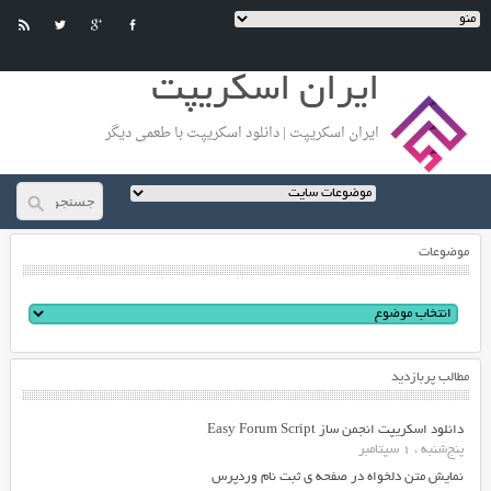
ایران اسکریپت
ایران اسکریپت | دانلود اسکریپت با طعمی دیگر
موضوعات
مطالب پربازدید
دانلود اسکریپت انجمن ساز Easy Forum Script
پنج‌شنبه ، 1 سپتامبر
نمایش متن دلخواه در صفحه ی ثبت نام وردپرس