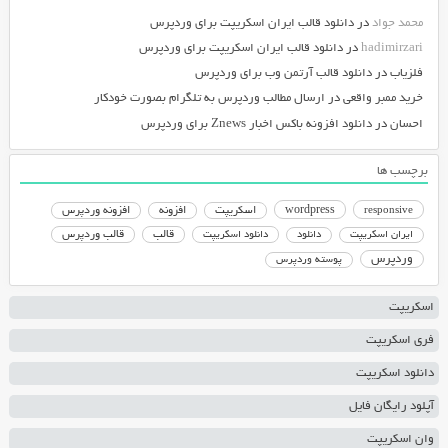
محمد جواد
در
دانلود قالب ایران اسکریپت برای وردپرس
hadimirzari
در
دانلود قالب ایران اسکریپت برای وردپرس
فلزیاب
در
دانلود قالب آرتمن وب برای وردپرس
خرید ممبر واقعی
در
ارسال مطالب وردپرس به تلگرام بصورت خودکار
احسان
در
دانلود افزونه باکس اخبار Znews برای وردپرس
برچسب ها
responsive
wordpress
اسکریپت
افزونه
افزونه وردپرس
دانلود اسکریپت
قالب
قالب وردپرس
ایران اسکریپت
دانلود
وردپرس
پوسته وردپرس
اسکریپت
فری اسکریپت
دانلود اسکریپت
آپلود رایگان فایل
وان اسکریپت