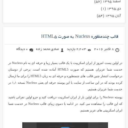
اسفند ۱۳۹۵
(۵۶)
دی ۱۳۹۵
(۱)
آبان ۱۳۹۵
(۵۴)
قالب چندمنظوره Nucleus به صورت HTML5
8 اکتبر 2016
2,203 بازدید
صادق محمد زاده
0 دیدگاه
در اولین پست امروز از ایران اسکریپت با یک قالب بسیار زیبا و حرفه ای به نام Nucleus در
خدمت شما عزیزان هستبم که صورت HTML5 آماده شده است. برخی از دوستان
درخواست انتشار چنین قالب های چنمنظوره و حرفه ای به زبان HTML5 را برای ما ارسال
کرده بودند که در این ساعت از سایت با این پوسته حرفه ای یعنی Nucleus نسخه ۱٫۱ در
خدمت شما عزیزان هستیم.
پوسته Nucleus را برای اولین بار از ایران اسکریپت دریافت کنید و جزو اولین نفراتی باشید
که این قالب را مشاهده می کنید. در ادامه با دموی زیبای قالب Nucleus در خدمت شما
ایران اسکریپتی های عزیز هستیم.