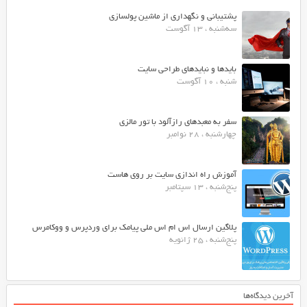
پشتیبانی و نگهداری از ماشین پولسازی
سه‌شنبه ، 13 آگوست
بایدها و نبایدهای طراحی سایت
شنبه ، 10 آگوست
سفر به معبدهای رازآلود با تور مالزی
چهارشنبه ، 28 نوامبر
آموزش راه اندازی سایت بر روی هاست
پنج‌شنبه ، 13 سپتامبر
پلاگین ارسال اس ام اس ملی پیامک برای وردپرس و ووکامرس
پنج‌شنبه ، 25 ژانویه
آخرین دیدگاه‌ها