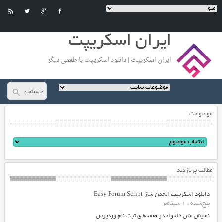
ایران اسکریپت
ایران اسکریپت | دانلود اسکریپت با طعمی دیگر
موضوعات
مطالب پربازدید
دانلود اسکریپت انجمن ساز Easy Forum Script
پنج‌شنبه ، 1 سپتامبر
نمایش متن دلخواه در صفحه ی ثبت نام وردپرس