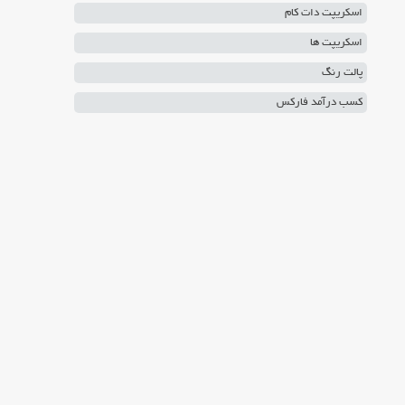
اسکریپت دات کام
اسکریپت ها
پالت رنگ
کسب درآمد فارکس