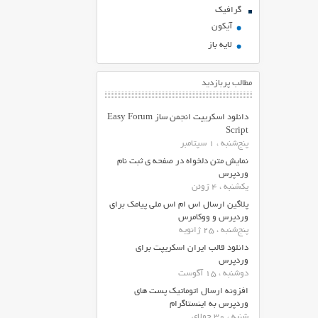
گرافیک
آیکون
لایه باز
مطالب پربازدید
دانلود اسکریپت انجمن ساز Easy Forum
Script
پنج‌شنبه ، 1 سپتامبر
نمایش متن دلخواه در صفحه ی ثبت نام
وردپرس
یکشنبه ، 4 ژوئن
پلاگین ارسال اس ام اس ملی پیامک برای
وردپرس و ووکامرس
پنج‌شنبه ، 25 ژانویه
دانلود قالب ایران اسکریپت برای
وردپرس
دوشنبه ، 15 آگوست
افزونه ارسال اتوماتیک پست های
وردپرس به اینستاگرام
شنبه ، 30 جولای