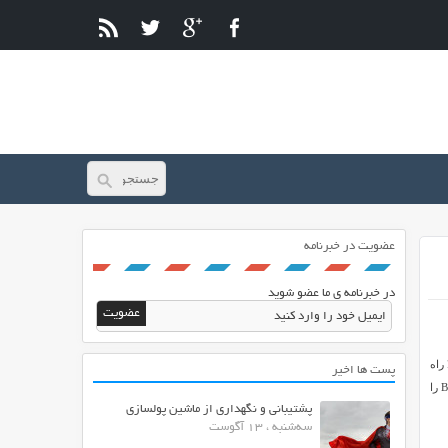
عضویت در خبرنامه
در خبرنامه ی ما عضو شوید
 راه
پست ها اخیر
اندازی کنید. پوسته BeautySpot دارای طراحی کاملا واکنشگرا و حرفه ای با رنگ بندی کاربر پسندانه می باشد. قالب BeautySpot را
پشتیبانی و نگهداری از ماشین پولسازی
سه‌شنبه ، 13 آگوست