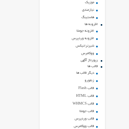
موزیک
نیازمندی
هاستينگ
افزونه ها
افزونه جوملا
افزونه وردپرس
شیرترانیکس
ووکامرس
رپورتاژ آگهی
قالب ها
دیگر قالب ها
زنفورو
قالب Flash
قالب HTML
قالب WHMCS
قالب جوملا
قالب وردپرس
قالب ووکامرس