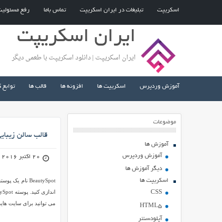
اسکریپت
تبلیغات در ایران اسکریپت
تماس باما
رفع مسئولی
ایران اسکریپت
ایران اسکریپت | دانلود اسکریپت با طعمی دیگر
آموزش وردپرس
اسکریپت ها
افزونه ها
قالب ها
توابع 
موضوعات
قالب سالن زیبایی BeautySpot برای ورد
آموزش ها
آموزش وردپرس
20 اکتبر 2016
دیگر آموزش ها
اسکریپت ها
BeautySpot نام
CSS
می توانید برای سایت هایی
HTML5
آپلودسنتر