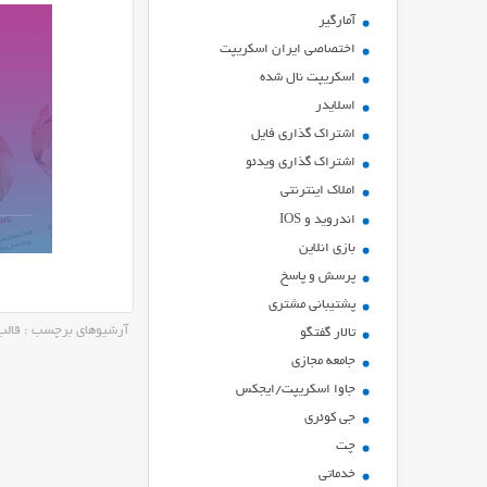
آمارگیر
اختصاصی ایران اسکریپت
اسکریپت نال شده
اسلایدر
اشتراك گذاري فايل
اشتراک گذاری ویدئو
املاک اینترنتی
اندروید و IOS
بازي انلاين
پرسش و پاسخ
پشتیبانی مشتری
آرشیوهای برچسب : قالب eautySpot
تالار گفتگو
جامعه مجازی
جاوا اسکریپت/ایجکس
جی کوئری
چت
خدماتی