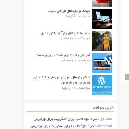
بایدها و نبایدهای طراحی سایت
شنبه ، 10 آگوست
سفر به معبدهای رازآلود با تور مالزی
چهارشنبه ، 28 نوامبر
آموزش راه اندازی سایت بر روی هاست
پنج‌شنبه ، 13 سپتامبر
پلاگین ارسال اس ام اس ملی پیامک برای
وردپرس و ووکامرس
پنج‌شنبه ، 25 ژانویه
آخرین دیدگاه‌ها
محمد جواد
در
دانلود قالب ایران اسکریپت برای وردپرس
hadimirzari
در
دانلود قالب ایران اسکریپت برای وردپرس