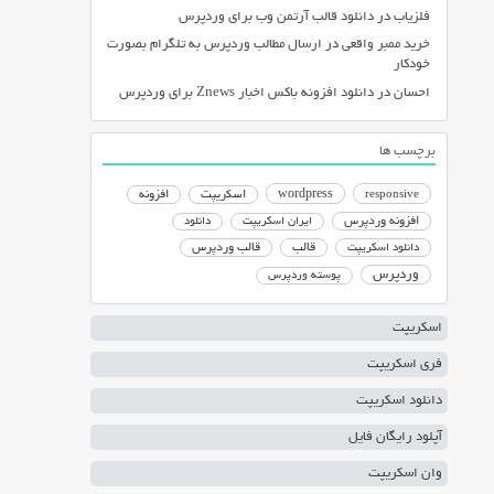
فلزیاب
در
دانلود قالب آرتمن وب برای وردپرس
خرید ممبر واقعی
در
ارسال مطالب وردپرس به تلگرام بصورت
خودکار
احسان
در
دانلود افزونه باکس اخبار Znews برای وردپرس
برچسب ها
responsive
wordpress
اسکریپت
افزونه
افزونه وردپرس
ایران اسکریپت
دانلود
دانلود اسکریپت
قالب
قالب وردپرس
وردپرس
پوسته وردپرس
اسکریپت
فری اسکریپت
دانلود اسکریپت
آپلود رایگان فایل
وان اسکریپت