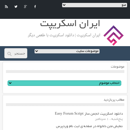
ایران اسکریپت
ایران اسکریپت | دانلود اسکریپت با طعمی دیگر
موضوعات
مطالب پربازدید
دانلود اسکریپت انجمن ساز Easy Forum Script
پنج‌شنبه ، 1 سپتامبر
نمایش متن دلخواه در صفحه ی ثبت نام وردپرس