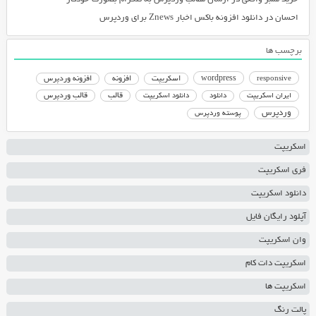
احسان
در
دانلود افزونه باکس اخبار Znews برای وردپرس
برچسب ها
responsive
wordpress
اسکریپت
افزونه
افزونه وردپرس
دانلود اسکریپت
قالب
قالب وردپرس
ایران اسکریپت
دانلود
وردپرس
پوسته وردپرس
اسکریپت
فری اسکریپت
دانلود اسکریپت
آپلود رایگان فایل
وان اسکریپت
اسکریپت دات کام
اسکریپت ها
پالت رنگ