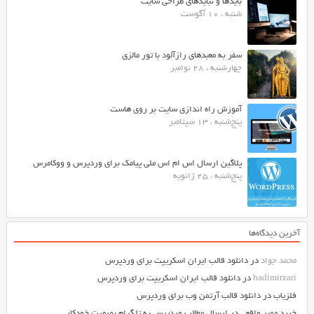
بایدها و نبایدهای طراحی سایت
شنبه ، 10 آگوست
سفر به معبدهای رازآلود با تور مالزی
چهارشنبه ، 28 نوامبر
آموزش راه اندازی سایت بر روی هاست
پنج‌شنبه ، 13 سپتامبر
پلاگین ارسال اس ام اس ملی پیامک برای وردپرس و ووکامرس
پنج‌شنبه ، 25 ژانویه
آخرین دیدگاه‌ها
محمد جواد
در
دانلود قالب ایران اسکریپت برای وردپرس
hadimirzari
در
دانلود قالب ایران اسکریپت برای وردپرس
فلزیاب
در
دانلود قالب آرتمن وب برای وردپرس
خرید ممبر واقعی
در
ارسال مطالب وردپرس به تلگرام بصورت خودکار