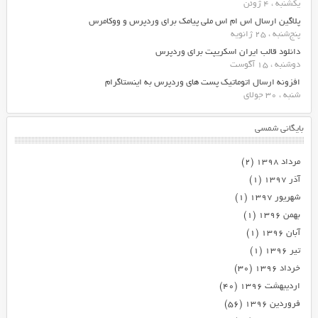
یکشنبه ، 4 ژوئن
پلاگین ارسال اس ام اس ملی پیامک برای وردپرس و ووکامرس
پنج‌شنبه ، 25 ژانویه
دانلود قالب ایران اسکریپت برای وردپرس
دوشنبه ، 15 آگوست
افزونه ارسال اتوماتیک پست های وردپرس به اینستاگرام
شنبه ، 30 جولای
بایگانی شمسی
مرداد ۱۳۹۸
(۲)
آذر ۱۳۹۷
(۱)
شهریور ۱۳۹۷
(۱)
بهمن ۱۳۹۶
(۱)
آبان ۱۳۹۶
(۱)
تیر ۱۳۹۶
(۱)
خرداد ۱۳۹۶
(۳۰)
اردیبهشت ۱۳۹۶
(۴۰)
فروردین ۱۳۹۶
(۵۶)