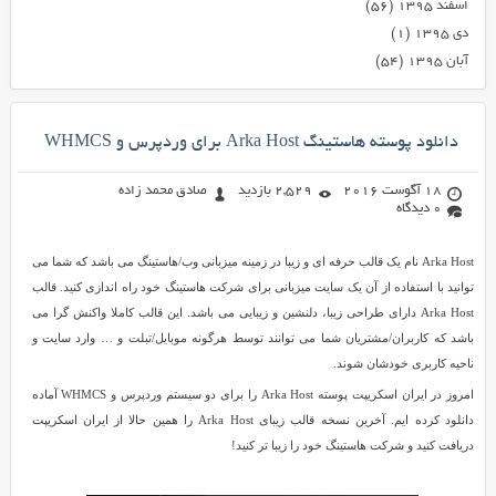
اسفند ۱۳۹۵
(۵۶)
دی ۱۳۹۵
(۱)
آبان ۱۳۹۵
(۵۴)
دانلود پوسته هاستینگ Arka Host برای وردپرس و WHMCS
18 آگوست 2016
2,529 بازدید
صادق محمد زاده
0 دیدگاه
Arka Host نام یک قالب حرفه ای و زیبا در زمینه میزبانی وب/هاستینگ می باشد که شما می
توانید با استفاده از آن یک سایت میزبانی برای شرکت هاستینگ خود راه اندازی کنید. قالب
Arka Host دارای طراحی زیبا، دلنشین و زیبایی می باشد. این قالب کاملا واکنش گرا می
باشد که کاربران/مشتریان شما می توانند توسط هرگونه موبایل/تبلت و … وارد سایت و
ناحیه کاربری خودشان شوند.
امروز در ایران اسکریپت پوسته Arka Host را برای دو سیستم وردپرس و WHMCS آماده
دانلود کرده ایم. آخرین نسخه قالب زیبای Arka Host را همین حالا از ایران اسکریپت
دریافت کنید و شرکت هاستینگ خود را زیبا تر کنید!