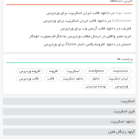
آخرین دیدگاه‌ها
محمد جواد
در
دانلود قالب ایران اسکریپت برای وردپرس
hadimirzari
در
دانلود قالب ایران اسکریپت برای وردپرس
فلزیاب
در
دانلود قالب آرتمن وب برای وردپرس
خرید ممبر واقعی
در
ارسال مطالب وردپرس به تلگرام بصورت خودکار
احسان
در
دانلود افزونه باکس اخبار Znews برای وردپرس
برچسب ها
responsive
wordpress
اسکریپت
افزونه
افزونه وردپرس
دانلود اسکریپت
قالب
قالب وردپرس
ایران اسکریپت
دانلود
وردپرس
پوسته وردپرس
اسکریپت
فری اسکریپت
دانلود اسکریپت
آپلود رایگان فایل