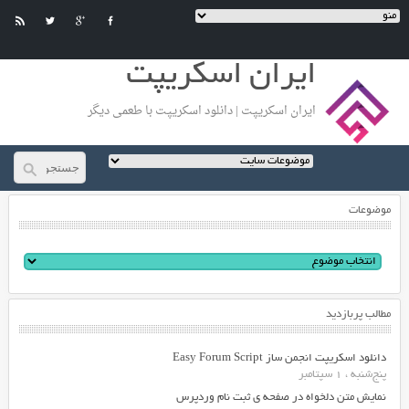
ایران اسکریپت
ایران اسکریپت | دانلود اسکریپت با طعمی دیگر
موضوعات
مطالب پربازدید
دانلود اسکریپت انجمن ساز Easy Forum Script
پنج‌شنبه ، 1 سپتامبر
نمایش متن دلخواه در صفحه ی ثبت نام وردپرس