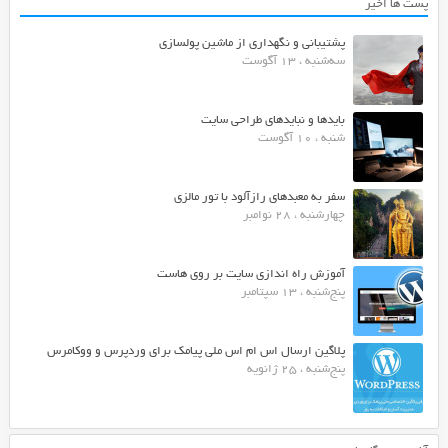
پست ها اخیر
پشتیبانی و نگهداری از ماشین پولسازی
سه‌شنبه ، 13 آگوست
بایدها و نبایدهای طراحی سایت
شنبه ، 10 آگوست
سفر به معبدهای رازآلود با تور مالزی
چهارشنبه ، 28 نوامبر
آموزش راه اندازی سایت بر روی هاست
پنج‌شنبه ، 13 سپتامبر
پلاگین ارسال اس ام اس ملی پیامک برای وردپرس و ووکامرس
پنج‌شنبه ، 25 ژانویه