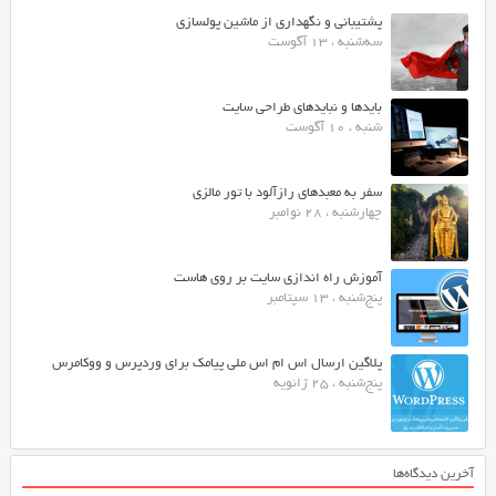
پشتیبانی و نگهداری از ماشین پولسازی
سه‌شنبه ، 13 آگوست
بایدها و نبایدهای طراحی سایت
شنبه ، 10 آگوست
سفر به معبدهای رازآلود با تور مالزی
چهارشنبه ، 28 نوامبر
آموزش راه اندازی سایت بر روی هاست
پنج‌شنبه ، 13 سپتامبر
پلاگین ارسال اس ام اس ملی پیامک برای وردپرس و ووکامرس
پنج‌شنبه ، 25 ژانویه
آخرین دیدگاه‌ها