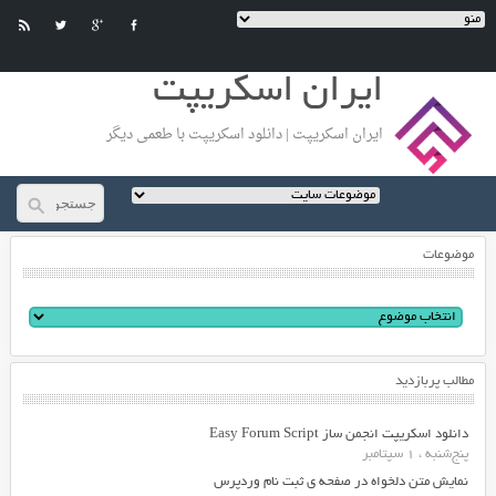
ایران اسکریپت
ایران اسکریپت | دانلود اسکریپت با طعمی دیگر
موضوعات
مطالب پربازدید
دانلود اسکریپت انجمن ساز Easy Forum Script
پنج‌شنبه ، 1 سپتامبر
نمایش متن دلخواه در صفحه ی ثبت نام وردپرس