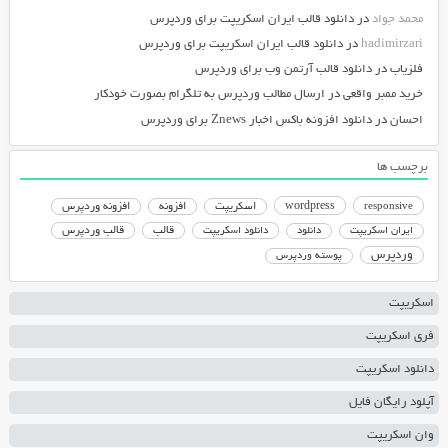
محمد جواد
در
دانلود قالب ایران اسکریپت برای وردپرس
hadimirzari
در
دانلود قالب ایران اسکریپت برای وردپرس
فلزیاب
در
دانلود قالب آرتمن وب برای وردپرس
خرید ممبر واقعی
در
ارسال مطالب وردپرس به تلگرام بصورت خودکار
احسان
در
دانلود افزونه باکس اخبار Znews برای وردپرس
برچسب ها
responsive
wordpress
اسکریپت
افزونه
افزونه وردپرس
دانلود اسکریپت
قالب
قالب وردپرس
ایران اسکریپت
دانلود
وردپرس
پوسته وردپرس
اسکریپت
فری اسکریپت
دانلود اسکریپت
آپلود رایگان فایل
وان اسکریپت