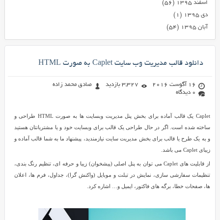
اسفند ۱۳۹۵
(۵۶)
دی ۱۳۹۵
(۱)
آبان ۱۳۹۵
(۵۴)
دانلود قالب مدیریت وب سایت Caplet به صورت HTML
16 آگوست 2016
3,327 بازدید
صادق محمد زاده
0 دیدگاه
Caplet یک قالب آماده برای بخش پنل مدیریت وبسایت ها به صورت HTML طراحی و
ساخته شده است. اگر در حال طراحی یک قالب برای وبسایت خود و یا مشتریانتان هستید
و به یک طرح یا قالب برای بخش مدیریت سایت نیازمندید، پیشنهاد ما به شما قالب آماده و
زیبای Caplet می باشد.
از قابلیت های Caplet می توان به پنل اصلی (پیشخوان) زیبا و حرفه ای، تنظیم رنگ بندی،
تنظیمات سفارشی سازی، نمایش در تبلت و موبایل (واکنش گرا)، جداول، فرم ها، اعلان
ها، صفحات خطا، برگه های فاکتور، ایمیل و… اشاره کرد.