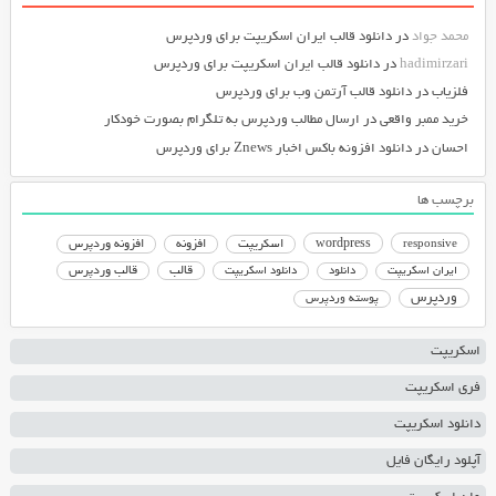
محمد جواد
در
دانلود قالب ایران اسکریپت برای وردپرس
hadimirzari
در
دانلود قالب ایران اسکریپت برای وردپرس
فلزیاب
در
دانلود قالب آرتمن وب برای وردپرس
خرید ممبر واقعی
در
ارسال مطالب وردپرس به تلگرام بصورت خودکار
احسان
در
دانلود افزونه باکس اخبار Znews برای وردپرس
برچسب ها
responsive
wordpress
اسکریپت
افزونه
افزونه وردپرس
دانلود اسکریپت
قالب
قالب وردپرس
ایران اسکریپت
دانلود
وردپرس
پوسته وردپرس
اسکریپت
فری اسکریپت
دانلود اسکریپت
آپلود رایگان فایل