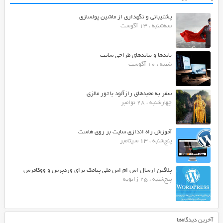
پشتیبانی و نگهداری از ماشین پولسازی
سه‌شنبه ، 13 آگوست
بایدها و نبایدهای طراحی سایت
شنبه ، 10 آگوست
سفر به معبدهای رازآلود با تور مالزی
چهارشنبه ، 28 نوامبر
آموزش راه اندازی سایت بر روی هاست
پنج‌شنبه ، 13 سپتامبر
پلاگین ارسال اس ام اس ملی پیامک برای وردپرس و ووکامرس
پنج‌شنبه ، 25 ژانویه
آخرین دیدگاه‌ها