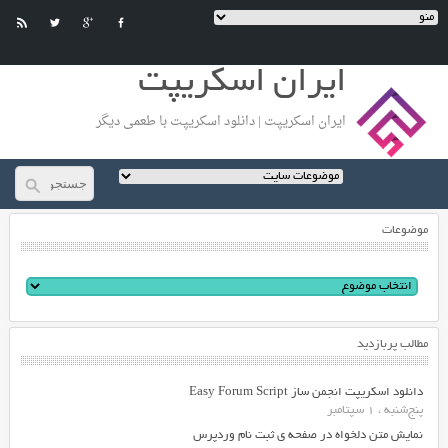
ایران اسکریپت
ایران اسکریپت | دانلود اسکریپت با طعمی دیگر
موضوعات
مطالب پربازدید
دانلود اسکریپت انجمن ساز Easy Forum Script
پنج‌شنبه ، 1 سپتامبر
نمایش متن دلخواه در صفحه ی ثبت نام وردپرس