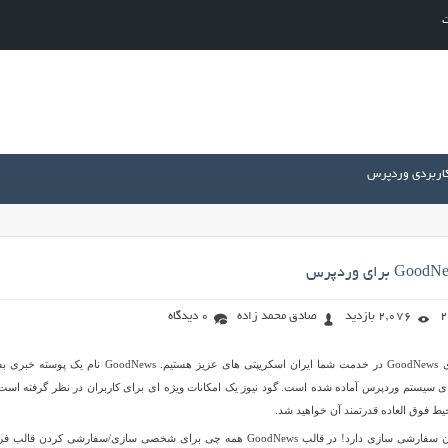
ت
کاربردی وردپرس
2,076 بازدید
صادق محمد زاده
0 دیدگاه
امروز با قالب خبری زیبای GoodNews در خدمت شما ایران اسکریپتی های عزیز هستیم. GoodNews نام یک 
ی سیستم وردپرس آماده شده است. گود نیوز یک امکانات ویژه ای برای کاربران در نظر گرفته است
ط فوق العاده قدرتمند آن خواهید شد.
قالب گود نیوز کاملا امکان سفارشی سازی دارد! در قالب GoodNews همه چی برای شخصی سازی/سفارشی کردن قال