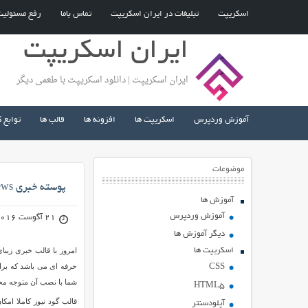
اسکریپت
تبلیغات در ایران اسکریپت
تماس باما
رفع مسئولی
ایران اسکریپت
ایران اسکریپت | دانلود اسکریپت با طعمی دیگر
آموزش وردپرس
اسکریپت ها
افزونه ها
قالب ها
توابع 
موضوعات
پوسته خبری GoodNews برای وردپرس
آموزش ها
آموزش وردپرس
21 آگوست 2016
دیگر آموزش ها
اسکریپت ها
حرفه ای می باشد که برا
CSS
شما با نصب آن متوجه محی
HTML5
آپلودسنتر