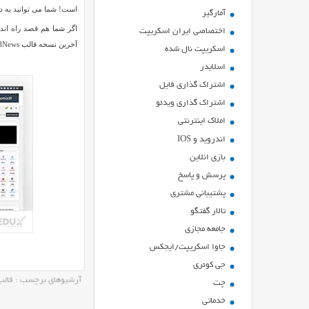
است! شما می توانید به دلخواه و سلیق
آمارگیر
اختصاصی ایران اسکریپت
آخرین نسخه قالب GoodNews را هم اکنون از ایران اسکریپت به صورت رایگان دانلود کنید.
اسکریپت نال شده
اسلایدر
اشتراك گذاري فايل
اشتراک گذاری ویدئو
املاک اینترنتی
اندروید و IOS
بازي انلاين
پرسش و پاسخ
پشتیبانی مشتری
تالار گفتگو
جامعه مجازی
جاوا اسکریپت/ایجکس
جی کوئری
آرشیوهای برچسب : قالب 
چت
خدماتی