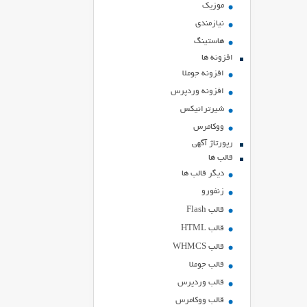
موزیک
نیازمندی
هاستينگ
افزونه ها
افزونه جوملا
افزونه وردپرس
شیرترانیکس
ووکامرس
رپورتاژ آگهی
قالب ها
دیگر قالب ها
زنفورو
قالب Flash
قالب HTML
قالب WHMCS
قالب جوملا
قالب وردپرس
قالب ووکامرس