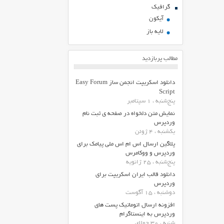
گرافیک
آیکون
لایه باز
مطالب پربازدید
دانلود اسکریپت انجمن ساز Easy Forum
Script
پنج‌شنبه ، 1 سپتامبر
نمایش متن دلخواه در صفحه ی ثبت نام
وردپرس
یکشنبه ، 4 ژوئن
پلاگین ارسال اس ام اس ملی پیامک برای
وردپرس و ووکامرس
پنج‌شنبه ، 25 ژانویه
دانلود قالب ایران اسکریپت برای
وردپرس
دوشنبه ، 15 آگوست
افزونه ارسال اتوماتیک پست های
وردپرس به اینستاگرام
شنبه ، 30 جولای