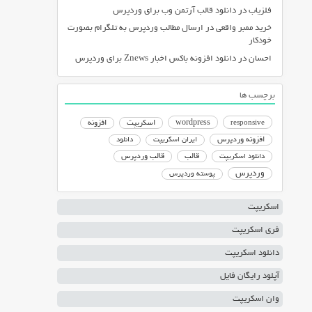
فلزیاب
در
دانلود قالب آرتمن وب برای وردپرس
خرید ممبر واقعی
در
ارسال مطالب وردپرس به تلگرام بصورت
خودکار
احسان
در
دانلود افزونه باکس اخبار Znews برای وردپرس
برچسب ها
responsive
wordpress
اسکریپت
افزونه
افزونه وردپرس
ایران اسکریپت
دانلود
دانلود اسکریپت
قالب
قالب وردپرس
وردپرس
پوسته وردپرس
اسکریپت
فری اسکریپت
دانلود اسکریپت
آپلود رایگان فایل
وان اسکریپت