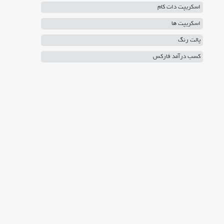
اسکریپت دات کام
اسکریپت ها
پالت رنگ
کسب درآمد فارکس