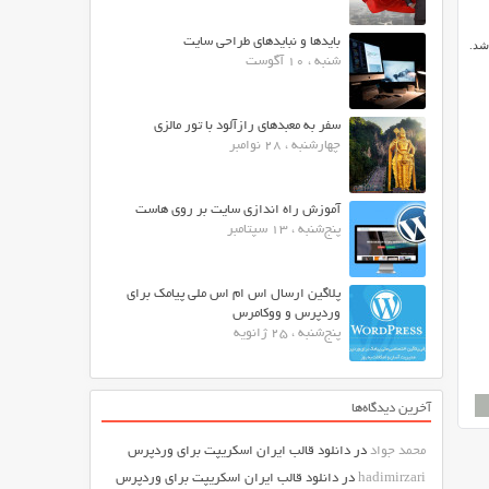
بایدها و نبایدهای طراحی سایت
 ما به شما پوسته حرفه ای GoodNews می باشد.
شنبه ، 10 آگوست
سفر به معبدهای رازآلود با تور مالزی
چهارشنبه ، 28 نوامبر
آموزش راه اندازی سایت بر روی هاست
پنج‌شنبه ، 13 سپتامبر
پلاگین ارسال اس ام اس ملی پیامک برای
وردپرس و ووکامرس
پنج‌شنبه ، 25 ژانویه
آخرین دیدگاه‌ها
محمد جواد
در
دانلود قالب ایران اسکریپت برای وردپرس
hadimirzari
در
دانلود قالب ایران اسکریپت برای وردپرس