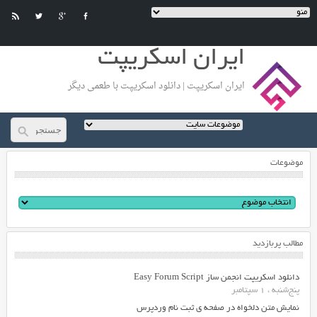
ایران اسکریپت
ایران اسکریپت | دانلود اسکریپت با طعمی دیگر
موضوعات
مطالب پربازدید
دانلود اسکریپت انجمن ساز Easy Forum Script
پنج‌شنبه ، 1 سپتامبر
نمایش متن دلخواه در صفحه ی ثبت نام وردپرس