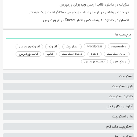
فلزیاب
در
دانلود قالب آرتمن وب برای وردپرس
خرید ممبر واقعی
در
ارسال مطالب وردپرس به تلگرام بصورت خودکار
احسان
در
دانلود افزونه باکس اخبار Znews برای وردپرس
برچسب ها
responsive
wordpress
اسکریپت
افزونه
افزونه وردپرس
دانلود اسکریپت
قالب
قالب وردپرس
ایران اسکریپت
دانلود
وردپرس
پوسته وردپرس
اسکریپت
فری اسکریپت
دانلود اسکریپت
آپلود رایگان فایل
وان اسکریپت
اسکریپت دات کام
اسکریپت ها