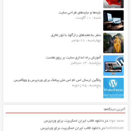
بایدها و نبایدهای طراحی سایت
شنبه ، 10 آگوست
سفر به معبدهای رازآلود با تور مالزی
چهارشنبه ، 28 نوامبر
آموزش راه اندازی سایت بر روی هاست
پنج‌شنبه ، 13 سپتامبر
پلاگین ارسال اس ام اس ملی پیامک برای وردپرس و ووکامرس
پنج‌شنبه ، 25 ژانویه
آخرین دیدگاه‌ها
محمد جواد
در
دانلود قالب ایران اسکریپت برای وردپرس
hadimirzari
در
دانلود قالب ایران اسکریپت برای وردپرس