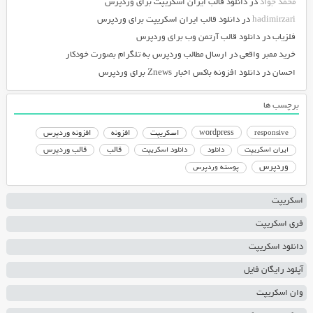
محمد جواد
در
دانلود قالب ایران اسکریپت برای وردپرس
hadimirzari
در
دانلود قالب ایران اسکریپت برای وردپرس
فلزیاب
در
دانلود قالب آرتمن وب برای وردپرس
خرید ممبر واقعی
در
ارسال مطالب وردپرس به تلگرام بصورت خودکار
احسان
در
دانلود افزونه باکس اخبار Znews برای وردپرس
برچسب ها
responsive
wordpress
اسکریپت
افزونه
افزونه وردپرس
دانلود اسکریپت
قالب
قالب وردپرس
ایران اسکریپت
دانلود
وردپرس
پوسته وردپرس
اسکریپت
فری اسکریپت
دانلود اسکریپت
آپلود رایگان فایل
وان اسکریپت