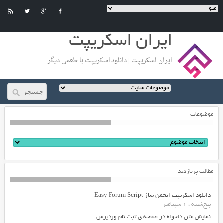
ایران اسکریپت
ایران اسکریپت | دانلود اسکریپت با طعمی دیگر
موضوعات
مطالب پربازدید
دانلود اسکریپت انجمن ساز Easy Forum Script
پنج‌شنبه ، 1 سپتامبر
نمایش متن دلخواه در صفحه ی ثبت نام وردپرس