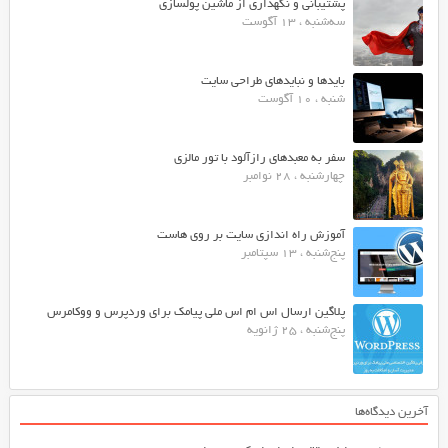
پشتیبانی و نگهداری از ماشین پولسازی
سه‌شنبه ، 13 آگوست
بایدها و نبایدهای طراحی سایت
شنبه ، 10 آگوست
سفر به معبدهای رازآلود با تور مالزی
چهارشنبه ، 28 نوامبر
آموزش راه اندازی سایت بر روی هاست
پنج‌شنبه ، 13 سپتامبر
پلاگین ارسال اس ام اس ملی پیامک برای وردپرس و ووکامرس
پنج‌شنبه ، 25 ژانویه
آخرین دیدگاه‌ها