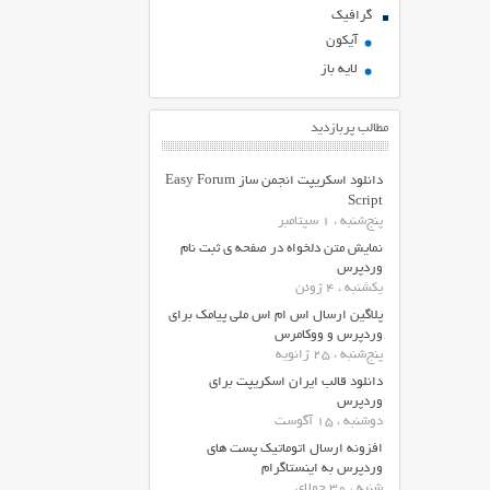
گرافیک
آیکون
لایه باز
مطالب پربازدید
دانلود اسکریپت انجمن ساز Easy Forum
Script
پنج‌شنبه ، 1 سپتامبر
نمایش متن دلخواه در صفحه ی ثبت نام
وردپرس
یکشنبه ، 4 ژوئن
پلاگین ارسال اس ام اس ملی پیامک برای
وردپرس و ووکامرس
پنج‌شنبه ، 25 ژانویه
دانلود قالب ایران اسکریپت برای
وردپرس
دوشنبه ، 15 آگوست
افزونه ارسال اتوماتیک پست های
وردپرس به اینستاگرام
شنبه ، 30 جولای