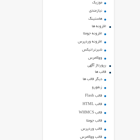
موزیک
نیازمندی
هاستينگ
افزونه ها
افزونه جوملا
افزونه وردپرس
شیرترانیکس
ووکامرس
رپورتاژ آگهی
قالب ها
دیگر قالب ها
زنفورو
قالب Flash
قالب HTML
قالب WHMCS
قالب جوملا
قالب وردپرس
قالب ووکامرس