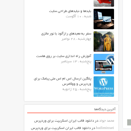
بایدها و نبایدهای طراحی سایت
شنبه ، 10 آگوست
سفر به معبدهای رازآلود با تور مالزی
چهارشنبه ، 28 نوامبر
آموزش راه اندازی سایت بر روی هاست
پنج‌شنبه ، 13 سپتامبر
پلاگین ارسال اس ام اس ملی پیامک برای
وردپرس و ووکامرس
پنج‌شنبه ، 25 ژانویه
آخرین دیدگاه‌ها
محمد جواد
در
دانلود قالب ایران اسکریپت برای وردپرس
hadimirzari
در
دانلود قالب ایران اسکریپت برای وردپرس