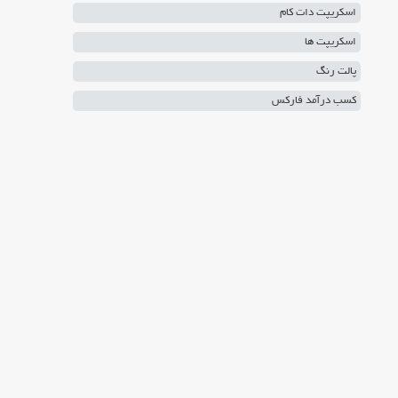
اسکریپت دات کام
اسکریپت ها
پالت رنگ
کسب درآمد فارکس