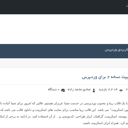
ت
کاربردی وردپرس
 ۲ برای وردپرس
2,214 بازدید
صادق محمد زاده
0 دیدگاه
با یک قالب زیبا و محبوب وردپرسی در خدمت شما عزیزان هستیم. قالبی که امروز برای شما آماده دان
هین اسکریپت” می باشد. این قالب زیبا مناسب برای سایت های اسکریپت و دانلود قالب می باشد که
ود پوسته، اسکریپت، گرافیک، ابزار طراحی، کدنویسی و… از آن استفاده کنید. در ادامه به برخی از امکا
یم کرد. همراه ایران اسکریپت باشید.