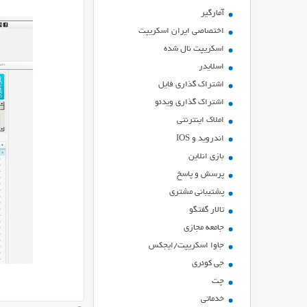
آمارگیر
اختصاصی ایران اسکریپت
اسکریپت نال شده
اسلایدر
اشتراك گذاري فايل
اشتراک گذاری ویدئو
املاک اینترنتی
اندروید و IOS
بازي انلاين
پرسش و پاسخ
پشتیبانی مشتری
تالار گفتگو
جامعه مجازی
جاوا اسکریپت/ایجکس
جی کوئری
چت
خدماتی