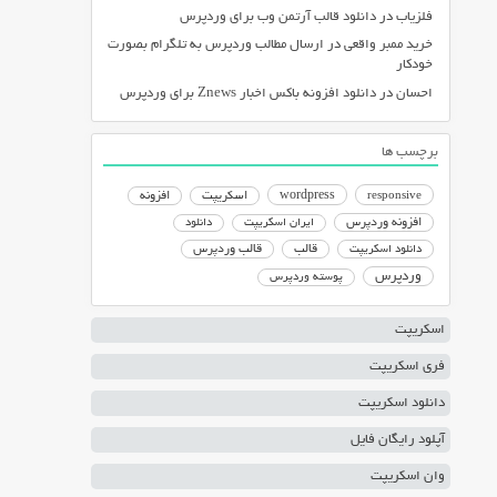
فلزیاب
در
دانلود قالب آرتمن وب برای وردپرس
خرید ممبر واقعی
در
ارسال مطالب وردپرس به تلگرام بصورت
خودکار
احسان
در
دانلود افزونه باکس اخبار Znews برای وردپرس
برچسب ها
responsive
wordpress
اسکریپت
افزونه
افزونه وردپرس
ایران اسکریپت
دانلود
دانلود اسکریپت
قالب
قالب وردپرس
وردپرس
پوسته وردپرس
اسکریپت
فری اسکریپت
دانلود اسکریپت
آپلود رایگان فایل
وان اسکریپت