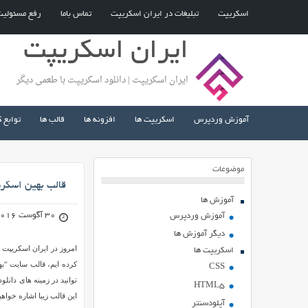
اسکریپت
تبلیغات در ایران اسکریپت
تماس باما
رفع مسئولی
ایران اسکریپت
ایران اسکریپت | دانلود اسکریپت با طعمی دیگر
آموزش وردپرس
اسکریپت ها
افزونه ها
قالب ها
توابع 
موضوعات
قالب بهین اسکریپت نسخه
آموزش ها
30 آگوست 2016
آموزش وردپرس
دیگر آموزش ها
امروز در ایران اسکریپت 
اسکریپت ها
کرده ایم، قالب سایت “ب
CSS
توانید در زمینه های دانل
HTML5
این قالب زیبا اشاره خواه
آپلودسنتر