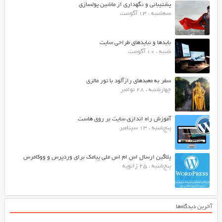
پشتیبانی و نگهداری از ماشین پولسازی
سه‌شنبه ، 13 آگوست
بایدها و نبایدهای طراحی سایت
شنبه ، 10 آگوست
سفر به معبدهای رازآلود با تور مالزی
چهارشنبه ، 28 نوامبر
آموزش راه اندازی سایت بر روی هاست
پنج‌شنبه ، 13 سپتامبر
پلاگین ارسال اس ام اس ملی پیامک برای وردپرس و ووکامرس
پنج‌شنبه ، 25 ژانویه
آخرین دیدگاه‌ها