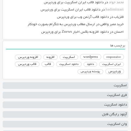
محمد جواد
در
دانلود قالب ایران اسکریپت برای وردپرس
hadimirzari
در
دانلود قالب ایران اسکریپت برای وردپرس
فلزیاب
در
دانلود قالب آرتمن وب برای وردپرس
خرید ممبر واقعی
در
ارسال مطالب وردپرس به تلگرام بصورت خودکار
احسان
در
دانلود افزونه باکس اخبار Znews برای وردپرس
برچسب ها
responsive
wordpress
اسکریپت
افزونه
افزونه وردپرس
دانلود اسکریپت
قالب
قالب وردپرس
ایران اسکریپت
دانلود
وردپرس
پوسته وردپرس
اسکریپت
فری اسکریپت
دانلود اسکریپت
آپلود رایگان فایل
وان اسکریپت