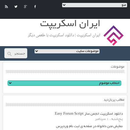
ایران اسکریپت
ایران اسکریپت | دانلود اسکریپت با طعمی دیگر
موضوعات
مطالب پربازدید
دانلود اسکریپت انجمن ساز Easy Forum Script
پنج‌شنبه ، 1 سپتامبر
نمایش متن دلخواه در صفحه ی ثبت نام وردپرس