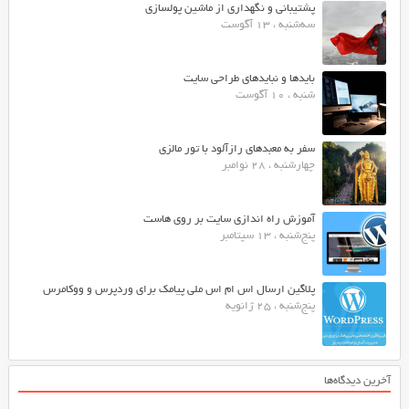
پشتیبانی و نگهداری از ماشین پولسازی
سه‌شنبه ، 13 آگوست
بایدها و نبایدهای طراحی سایت
شنبه ، 10 آگوست
سفر به معبدهای رازآلود با تور مالزی
چهارشنبه ، 28 نوامبر
آموزش راه اندازی سایت بر روی هاست
پنج‌شنبه ، 13 سپتامبر
پلاگین ارسال اس ام اس ملی پیامک برای وردپرس و ووکامرس
پنج‌شنبه ، 25 ژانویه
آخرین دیدگاه‌ها