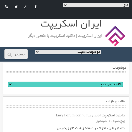
ایران اسکریپت
ایران اسکریپت | دانلود اسکریپت با طعمی دیگر
موضوعات
مطالب پربازدید
دانلود اسکریپت انجمن ساز Easy Forum Script
پنج‌شنبه ، 1 سپتامبر
نمایش متن دلخواه در صفحه ی ثبت نام وردپرس