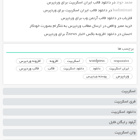
محمد جواد
در
دانلود قالب ایران اسکریپت برای وردپرس
hadimirzari
در
دانلود قالب ایران اسکریپت برای وردپرس
فلزیاب
در
دانلود قالب آرتمن وب برای وردپرس
خرید ممبر واقعی
در
ارسال مطالب وردپرس به تلگرام بصورت خودکار
احسان
در
دانلود افزونه باکس اخبار Znews برای وردپرس
برچسب ها
responsive
wordpress
اسکریپت
افزونه
افزونه وردپرس
دانلود اسکریپت
قالب
قالب وردپرس
ایران اسکریپت
دانلود
وردپرس
پوسته وردپرس
اسکریپت
فری اسکریپت
دانلود اسکریپت
آپلود رایگان فایل
وان اسکریپت