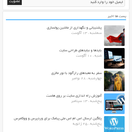
پست ها اخیر
پشتیبانی و نگهداری از ماشین پولسازی
سه‌شنبه ، 13 آگوست
بایدها و نبایدهای طراحی سایت
شنبه ، 10 آگوست
سفر به معبدهای رازآلود با تور مالزی
چهارشنبه ، 28 نوامبر
آموزش راه اندازی سایت بر روی هاست
پنج‌شنبه ، 13 سپتامبر
پلاگین ارسال اس ام اس ملی پیامک برای وردپرس و ووکامرس
پنج‌شنبه ، 25 ژانویه