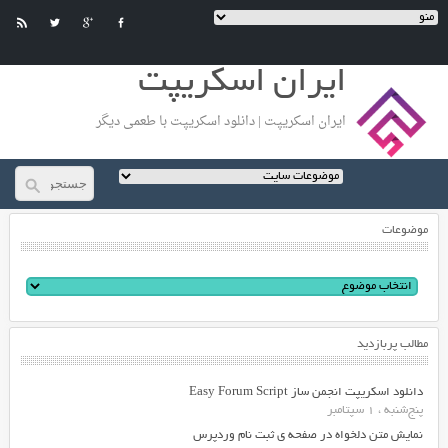
ایران اسکریپت
ایران اسکریپت | دانلود اسکریپت با طعمی دیگر
موضوعات
مطالب پربازدید
دانلود اسکریپت انجمن ساز Easy Forum Script
پنج‌شنبه ، 1 سپتامبر
نمایش متن دلخواه در صفحه ی ثبت نام وردپرس