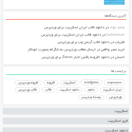
آخرین دیدگاه‌ها
محمد جواد
در
دانلود قالب ایران اسکریپت برای وردپرس
hadimirzari
در
دانلود قالب ایران اسکریپت برای وردپرس
فلزیاب
در
دانلود قالب آرتمن وب برای وردپرس
خرید ممبر واقعی
در
ارسال مطالب وردپرس به تلگرام بصورت خودکار
احسان
در
دانلود افزونه باکس اخبار Znews برای وردپرس
برچسب ها
responsive
wordpress
اسکریپت
افزونه
افزونه وردپرس
دانلود اسکریپت
قالب
قالب وردپرس
ایران اسکریپت
دانلود
وردپرس
پوسته وردپرس
اسکریپت
فری اسکریپت
دانلود اسکریپت