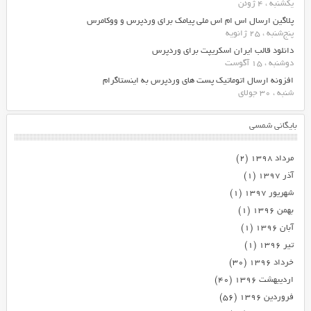
یکشنبه ، 4 ژوئن
پلاگین ارسال اس ام اس ملی پیامک برای وردپرس و ووکامرس
پنج‌شنبه ، 25 ژانویه
دانلود قالب ایران اسکریپت برای وردپرس
دوشنبه ، 15 آگوست
افزونه ارسال اتوماتیک پست های وردپرس به اینستاگرام
شنبه ، 30 جولای
بایگانی شمسی
مرداد ۱۳۹۸
(۲)
آذر ۱۳۹۷
(۱)
شهریور ۱۳۹۷
(۱)
بهمن ۱۳۹۶
(۱)
آبان ۱۳۹۶
(۱)
تیر ۱۳۹۶
(۱)
خرداد ۱۳۹۶
(۳۰)
اردیبهشت ۱۳۹۶
(۴۰)
فروردین ۱۳۹۶
(۵۶)