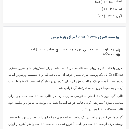
اسفند ۱۳۹۵
(۵۶)
دی ۱۳۹۵
(۱)
آبان ۱۳۹۵
(۵۴)
پوسته خبری GoodNews برای وردپرس
21 آگوست 2016
2,076 بازدید
صادق محمد زاده
0 دیدگاه
امروز با قالب خبری زیبای GoodNews در خدمت شما ایران اسکریپتی های عزیز هستیم.
GoodNews نام یک پوسته خبری بسیار حرفه ای می باشد که برای سیستم وردپرس آماده
شده است. گود نیوز یک امکانات ویژه ای برای کاربران در نظر گرفته است که شما با نصب
آن متوجه محیط فوق العاده قدرتمند آن خواهید شد.
قالب گود نیوز کاملا امکان سفارشی سازی دارد! در قالب GoodNews همه چی برای
شخصی سازی/سفارشی کردن قالب فراهم است! شما می توانید به دلخواه و سلیقه خود
قالب GoodNews را ویرایش کنید.
اگر شما هم قصد راه اندازی یک سایت مجله خبری حرفه ای را دارید، پبشنهاد ما به شما
پوسته حرفه ای GoodNews می باشد. آخرین نسخه قالب GoodNews را هم اکنون از ایران