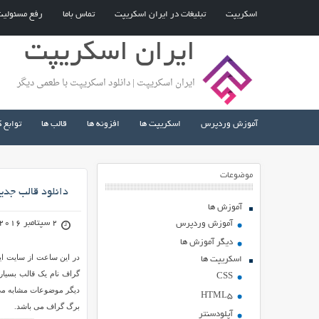
اسکریپت
تبلیغات در ایران اسکریپت
تماس باما
رفع مسئولی
ایران اسکریپت
ایران اسکریپت | دانلود اسکریپت با طعمی دیگر
آموزش وردپرس
اسکریپت ها
افزونه ها
قالب ها
توابع 
موضوعات
دانلود قالب جد
آموزش ها
2 سپتامبر 2016
آموزش وردپرس
دیگر آموزش ها
در این ساعت از سایت ای
اسکریپت ها
گراف نام یک قالب بسیار 
CSS
دیگر موضوعات مشابه می ب
HTML5
برگ گراف می باشد.
آپلودسنتر