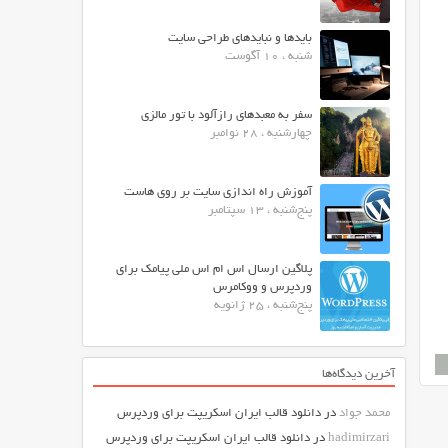
بایدها و نبایدهای طراحی سایت
شنبه ، 10 آگوست
سفر به معبدهای رازآلود با تور مالزی
چهارشنبه ، 28 نوامبر
آموزش راه اندازی سایت بر روی هاست
پنج‌شنبه ، 13 سپتامبر
پلاگین ارسال اس ام اس ملی پیامک برای
وردپرس و ووکامرس
پنج‌شنبه ، 25 ژانویه
آخرین دیدگاه‌ها
محمد جواد
در
دانلود قالب ایران اسکریپت برای وردپرس
hadimirzari
در
دانلود قالب ایران اسکریپت برای وردپرس