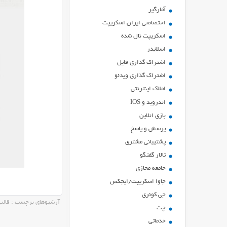
آمارگیر
اختصاصی ایران اسکریپت
اسکریپت نال شده
اسلایدر
اشتراك گذاري فايل
اشتراک گذاری ویدئو
املاک اینترنتی
اندروید و IOS
بازي انلاين
پرسش و پاسخ
پشتیبانی مشتری
تالار گفتگو
جامعه مجازی
جاوا اسکریپت/ایجکس
جی کوئری
آرشیوهای برچسب : قالب
چت
خدماتی