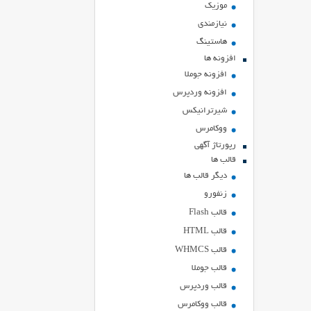
موزیک
نیازمندی
هاستينگ
افزونه ها
افزونه جوملا
افزونه وردپرس
شیرترانیکس
ووکامرس
رپورتاژ آگهی
قالب ها
دیگر قالب ها
زنفورو
قالب Flash
قالب HTML
قالب WHMCS
قالب جوملا
قالب وردپرس
قالب ووکامرس