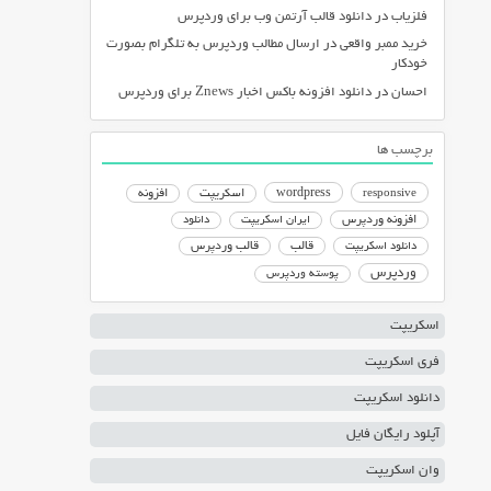
فلزیاب
در
دانلود قالب آرتمن وب برای وردپرس
خرید ممبر واقعی
در
ارسال مطالب وردپرس به تلگرام بصورت
خودکار
احسان
در
دانلود افزونه باکس اخبار Znews برای وردپرس
برچسب ها
responsive
wordpress
اسکریپت
افزونه
افزونه وردپرس
ایران اسکریپت
دانلود
دانلود اسکریپت
قالب
قالب وردپرس
وردپرس
پوسته وردپرس
اسکریپت
فری اسکریپت
دانلود اسکریپت
آپلود رایگان فایل
وان اسکریپت