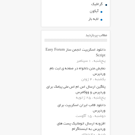
گرافیک
آیکون
لایه باز
مطالب پربازدید
دانلود اسکریپت انجمن ساز Easy Forum
Script
پنج‌شنبه ، 1 سپتامبر
نمایش متن دلخواه در صفحه ی ثبت نام
وردپرس
یکشنبه ، 4 ژوئن
پلاگین ارسال اس ام اس ملی پیامک برای
وردپرس و ووکامرس
پنج‌شنبه ، 25 ژانویه
دانلود قالب ایران اسکریپت برای
وردپرس
دوشنبه ، 15 آگوست
افزونه ارسال اتوماتیک پست های
وردپرس به اینستاگرام
شنبه ، 30 جولای