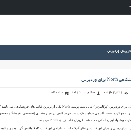
ت
کاربردی وردپرس
 برای وردپرس
2,321 بازدید
صادق محمد زاده
0 دیدگاه
North یک قالب فروشگاهی برای وردپرس (ووکامرس) می باشد. پوسته North یکی از برترین قالب های فروشگاهی می با
ی را جمع کرده است. اگر می خواهید یک سایت فروشگاهی در هر زمینه ای (تخصصی، فروشگاه محصو
پیشنهاد ایران اسکریپت به شما عزیزان قالب زیبای North می باشد.
ب North سربرگ بسیار زیبایی را برای این قالب در نظر گرفته است. طراحی این قالب کاملا واکنش گرا بوده و جذابی