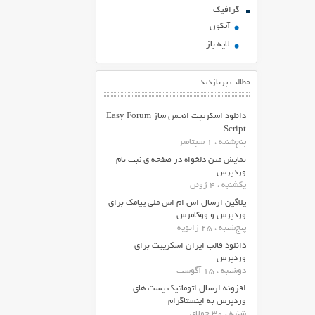
گرافیک
آیکون
لایه باز
مطالب پربازدید
دانلود اسکریپت انجمن ساز Easy Forum
Script
پنج‌شنبه ، 1 سپتامبر
نمایش متن دلخواه در صفحه ی ثبت نام
وردپرس
یکشنبه ، 4 ژوئن
پلاگین ارسال اس ام اس ملی پیامک برای
وردپرس و ووکامرس
پنج‌شنبه ، 25 ژانویه
دانلود قالب ایران اسکریپت برای
وردپرس
دوشنبه ، 15 آگوست
افزونه ارسال اتوماتیک پست های
وردپرس به اینستاگرام
شنبه ، 30 جولای