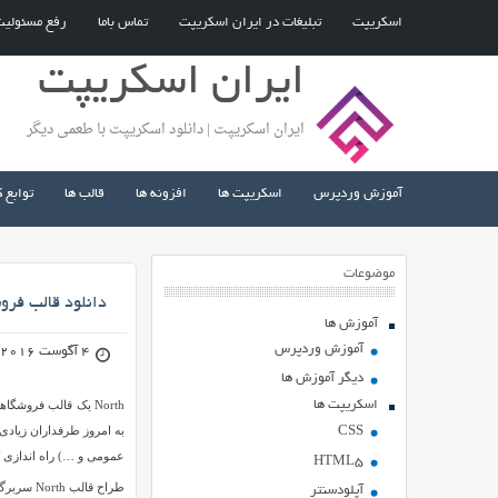
اسکریپت
تبلیغات در ایران اسکریپت
تماس باما
رفع مسئولی
ایران اسکریپت
ایران اسکریپت | دانلود اسکریپت با طعمی دیگر
آموزش وردپرس
اسکریپت ها
افزونه ها
قالب ها
توابع 
موضوعات
دانلود قالب فروشگاهی North
آموزش ها
آموزش وردپرس
4 آگوست 2016
دیگر آموزش ها
اسکریپت ها
به امروز طرفداران زیاد
CSS
عمومی و …) راه اندازی کنید، 
HTML5
طراح قال
آپلودسنتر