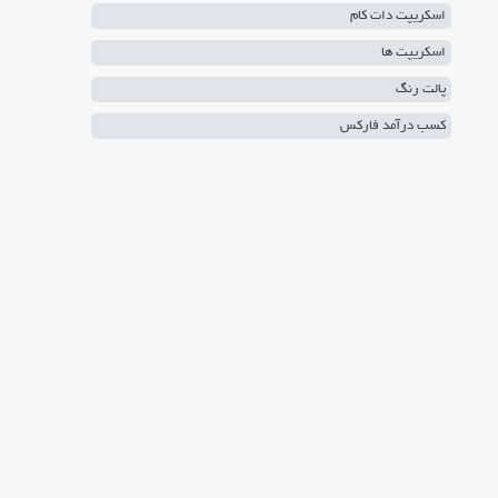
اسکریپت دات کام
اسکریپت ها
پالت رنگ
کسب درآمد فارکس