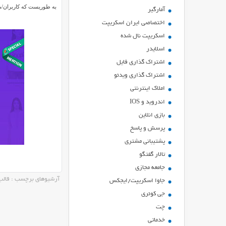
به طوریست که کاربران/مش
آمارگیر
اختصاصی ایران اسکریپت
اسکریپت نال شده
اسلایدر
اشتراك گذاري فايل
اشتراک گذاری ویدئو
املاک اینترنتی
اندروید و IOS
بازي انلاين
پرسش و پاسخ
پشتیبانی مشتری
تالار گفتگو
جامعه مجازی
آرشیوهای برچسب : قالب 
جاوا اسکریپت/ایجکس
جی کوئری
چت
خدماتی