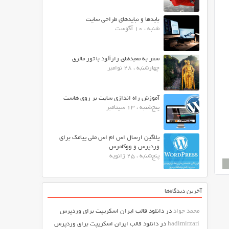
بایدها و نبایدهای طراحی سایت
شنبه ، 10 آگوست
سفر به معبدهای رازآلود با تور مالزی
چهارشنبه ، 28 نوامبر
آموزش راه اندازی سایت بر روی هاست
پنج‌شنبه ، 13 سپتامبر
پلاگین ارسال اس ام اس ملی پیامک برای
وردپرس و ووکامرس
پنج‌شنبه ، 25 ژانویه
آخرین دیدگاه‌ها
محمد جواد
در
دانلود قالب ایران اسکریپت برای وردپرس
hadimirzari
در
دانلود قالب ایران اسکریپت برای وردپرس