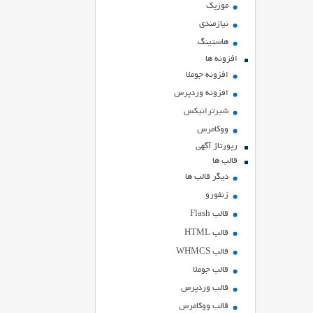
موزیک
نیازمندی
هاستينگ
افزونه ها
افزونه جوملا
افزونه وردپرس
شیرترانیکس
ووکامرس
رپورتاژ آگهی
قالب ها
دیگر قالب ها
زنفورو
قالب Flash
قالب HTML
قالب WHMCS
قالب جوملا
قالب وردپرس
قالب ووکامرس