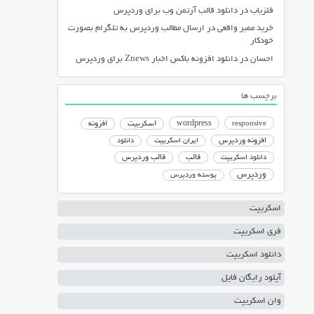
فلزیاب
در
دانلود قالب آرتمن وب برای وردپرس
خرید ممبر واقعی
در
ارسال مطالب وردپرس به تلگرام بصورت
خودکار
احسان
در
دانلود افزونه باکس اخبار Znews برای وردپرس
برچسب ها
responsive
wordpress
اسکریپت
افزونه
افزونه وردپرس
ایران اسکریپت
دانلود
دانلود اسکریپت
قالب
قالب وردپرس
وردپرس
پوسته وردپرس
اسکریپت
فری اسکریپت
دانلود اسکریپت
آپلود رایگان فایل
وان اسکریپت