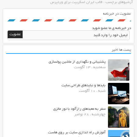
آرشیوهای برچسب : قالب ایران اسکریپت برای وردپرس
عضویت در خبرنامه
در خبرنامه ی ما عضو شوید
پست ها اخیر
پشتیبانی و نگهداری از ماشین پولسازی
سه‌شنبه ، 13 آگوست
بایدها و نبایدهای طراحی سایت
شنبه ، 10 آگوست
سفر به معبدهای رازآلود با تور مالزی
چهارشنبه ، 28 نوامبر
آموزش راه اندازی سایت بر روی هاست