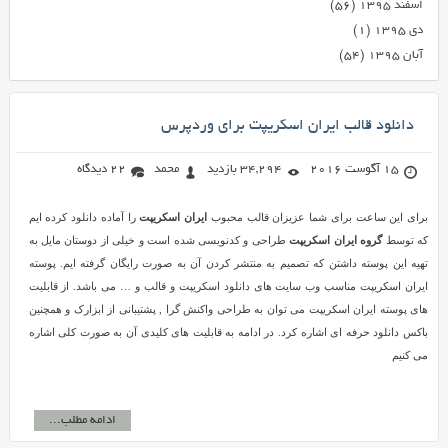
اسفند ۱۳۹۵
(۵۶)
دی ۱۳۹۵
(۱)
آبان ۱۳۹۵
(۵۴)
دانلود قالب ایران اسکریپت برای وردپرس
15 آگوست 2016
34,294 بازدید
محمد
22 دیدگاه
برای این ساعت برای شما عزیزان قالب محبوب
ایران اسکریپت
را آماده دانلود کرده ایم
که توسط
گروه ایران اسکریپت
طراحی و کدنویسی شده است و خیلی از دوستان مایل به
تهیه این پوسته داشتن که تصمیم به منتشر کردن آن به صورت رایگان گرفته ایم. پوسته
ایران اسکریپت مناسب وب سایت های دانلود اسکریپت و قالب و … می باشد. از قابلیت
های پوسته ایران اسکریپت می توان به طراحی واکنش گرا , پشتیبانی از ابزارک و همچنین
باکس دانلود حرفه ای اشاره کرد. در ادامه به قابلیت های کلیدی آن به صورت کلی اشاره
می کنیم
ادامه مطلب...