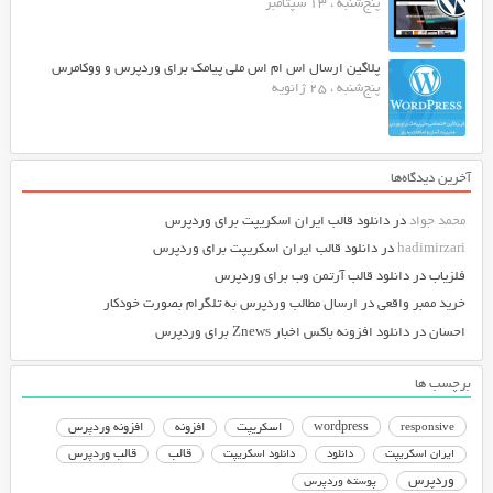
پنج‌شنبه ، 13 سپتامبر
پلاگین ارسال اس ام اس ملی پیامک برای وردپرس و ووکامرس
پنج‌شنبه ، 25 ژانویه
آخرین دیدگاه‌ها
محمد جواد
در
دانلود قالب ایران اسکریپت برای وردپرس
hadimirzari
در
دانلود قالب ایران اسکریپت برای وردپرس
فلزیاب
در
دانلود قالب آرتمن وب برای وردپرس
خرید ممبر واقعی
در
ارسال مطالب وردپرس به تلگرام بصورت خودکار
احسان
در
دانلود افزونه باکس اخبار Znews برای وردپرس
برچسب ها
responsive
wordpress
اسکریپت
افزونه
افزونه وردپرس
دانلود اسکریپت
قالب
قالب وردپرس
ایران اسکریپت
دانلود
وردپرس
پوسته وردپرس