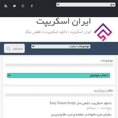
ایران اسکریپت
ایران اسکریپت | دانلود اسکریپت با طعمی دیگر
موضوعات
مطالب پربازدید
دانلود اسکریپت انجمن ساز Easy Forum Script
پنج‌شنبه ، 1 سپتامبر
نمایش متن دلخواه در صفحه ی ثبت نام وردپرس