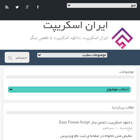
ایران اسکریپت
ایران اسکریپت | دانلود اسکریپت با طعمی دیگر
موضوعات
مطالب پربازدید
دانلود اسکریپت انجمن ساز Easy Forum Script
پنج‌شنبه ، 1 سپتامبر
نمایش متن دلخواه در صفحه ی ثبت نام وردپرس