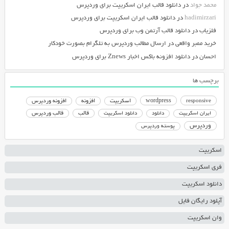
محمد جواد
در
دانلود قالب ایران اسکریپت برای وردپرس
hadimirzari
در
دانلود قالب ایران اسکریپت برای وردپرس
فلزیاب
در
دانلود قالب آرتمن وب برای وردپرس
خرید ممبر واقعی
در
ارسال مطالب وردپرس به تلگرام بصورت خودکار
احسان
در
دانلود افزونه باکس اخبار Znews برای وردپرس
برچسب ها
responsive
wordpress
اسکریپت
افزونه
افزونه وردپرس
دانلود اسکریپت
قالب
قالب وردپرس
ایران اسکریپت
دانلود
وردپرس
پوسته وردپرس
اسکریپت
فری اسکریپت
دانلود اسکریپت
آپلود رایگان فایل
وان اسکریپت