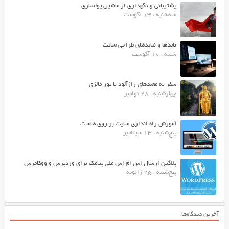
پشتیبانی و نگهداری از ماشین پولسازی
سه‌شنبه ، 13 آگوست
بایدها و نبایدهای طراحی سایت
شنبه ، 10 آگوست
سفر به معبدهای رازآلود با تور مالزی
چهارشنبه ، 28 نوامبر
آموزش راه اندازی سایت بر روی هاست
پنج‌شنبه ، 13 سپتامبر
پلاگین ارسال اس ام اس ملی پیامک برای وردپرس و ووکامرس
پنج‌شنبه ، 25 ژانویه
آخرین دیدگاه‌ها