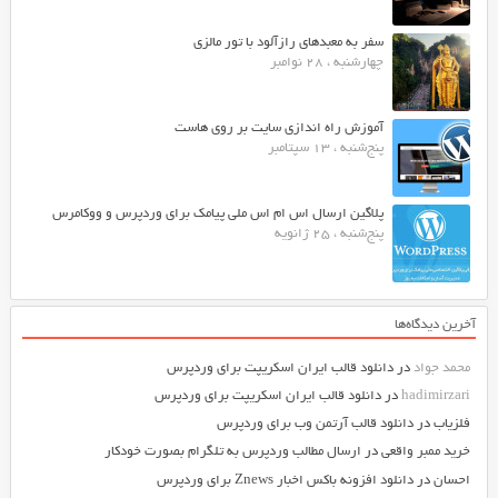
سفر به معبدهای رازآلود با تور مالزی
چهارشنبه ، 28 نوامبر
آموزش راه اندازی سایت بر روی هاست
پنج‌شنبه ، 13 سپتامبر
پلاگین ارسال اس ام اس ملی پیامک برای وردپرس و ووکامرس
پنج‌شنبه ، 25 ژانویه
آخرین دیدگاه‌ها
محمد جواد
در
دانلود قالب ایران اسکریپت برای وردپرس
hadimirzari
در
دانلود قالب ایران اسکریپت برای وردپرس
فلزیاب
در
دانلود قالب آرتمن وب برای وردپرس
خرید ممبر واقعی
در
ارسال مطالب وردپرس به تلگرام بصورت خودکار
احسان
در
دانلود افزونه باکس اخبار Znews برای وردپرس