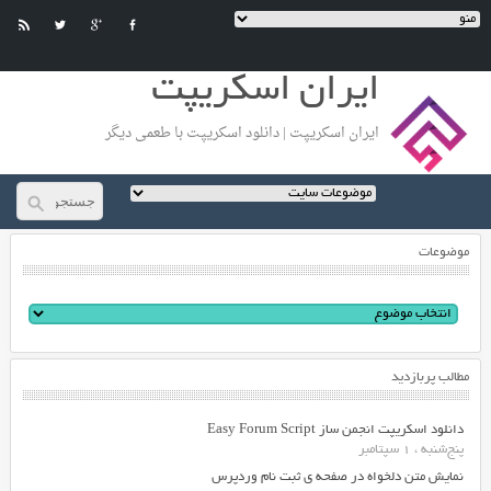
ایران اسکریپت
ایران اسکریپت | دانلود اسکریپت با طعمی دیگر
موضوعات
مطالب پربازدید
دانلود اسکریپت انجمن ساز Easy Forum Script
پنج‌شنبه ، 1 سپتامبر
نمایش متن دلخواه در صفحه ی ثبت نام وردپرس