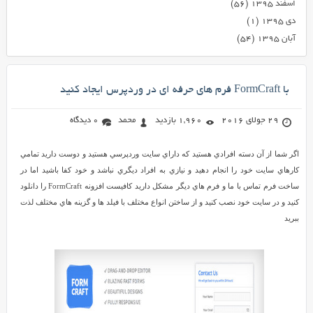
اسفند ۱۳۹۵
(۵۶)
دی ۱۳۹۵
(۱)
آبان ۱۳۹۵
(۵۴)
با FormCraft فرم های حرفه ای در وردپرس ایجاد کنید
29 جولای 2016
1,960 بازدید
محمد
0 دیدگاه
اگر شما از آن دسته افرادي هستيد که داراي سايت وردپرسي هستيد و دوست داريد تمامي
کارهاي سايت خود را انجام دهيد و نيازي به افراد ديگري نباشد و خود کفا باشيد اما در
ساخت فرم تماس با ما و فرم هاي ديگر مشکل داريد کافيست افزونه FormCraft را دانلود
کنيد و در سايت خود نصب کنيد و از ساختن انواع مختلف با فيلد ها و گزينه هاي مختلف لذت
ببريد