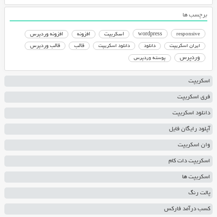
برچسب ها
responsive
wordpress
اسکریپت
افزونه
افزونه وردپرس
دانلود اسکریپت
قالب
قالب وردپرس
ایران اسکریپت
دانلود
وردپرس
پوسته وردپرس
اسکریپت
فری اسکریپت
دانلود اسکریپت
آپلود رایگان فایل
وان اسکریپت
اسکریپت دات کام
اسکریپت ها
پالت رنگ
کسب درآمد فارکس