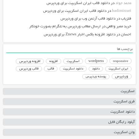
محمد جواد
در
دانلود قالب ایران اسکریپت برای وردپرس
hadimirzari
در
دانلود قالب ایران اسکریپت برای وردپرس
فلزیاب
در
دانلود قالب آرتمن وب برای وردپرس
خرید ممبر واقعی
در
ارسال مطالب وردپرس به تلگرام بصورت خودکار
احسان
در
دانلود افزونه باکس اخبار Znews برای وردپرس
برچسب ها
responsive
wordpress
اسکریپت
افزونه
افزونه وردپرس
دانلود اسکریپت
قالب
قالب وردپرس
ایران اسکریپت
دانلود
وردپرس
پوسته وردپرس
اسکریپت
فری اسکریپت
دانلود اسکریپت
آپلود رایگان فایل
وان اسکریپت