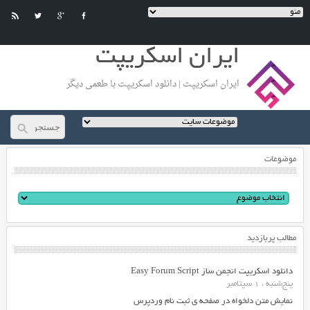
ایران اسکریپت
ایران اسکریپت | دانلود اسکریپت با طعمی دیگر
موضوعات
مطالب پربازدید
دانلود اسکریپت انجمن ساز Easy Forum Script
پنج‌شنبه ، 1 سپتامبر
نمایش متن دلخواه در صفحه ی ثبت نام وردپرس