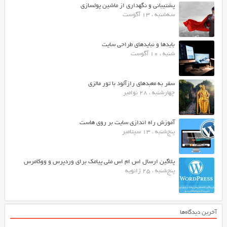
پشتیبانی و نگهداری از ماشین پولسازی
سه‌شنبه ، 13 آگوست
بایدها و نبایدهای طراحی سایت
شنبه ، 10 آگوست
سفر به معبدهای رازآلود با تور مالزی
چهارشنبه ، 28 نوامبر
آموزش راه اندازی سایت بر روی هاست
پنج‌شنبه ، 13 سپتامبر
پلاگین ارسال اس ام اس ملی پیامک برای وردپرس و ووکامرس
پنج‌شنبه ، 25 ژانویه
آخرین دیدگاه‌ها